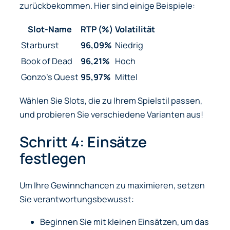
zurückbekommen. Hier sind einige Beispiele:
Slot-Name
RTP (%)
Volatilität
Starburst
96,09%
Niedrig
Book of Dead
96,21%
Hoch
Gonzo’s Quest
95,97%
Mittel
Wählen Sie Slots, die zu Ihrem Spielstil passen,
und probieren Sie verschiedene Varianten aus!
Schritt 4: Einsätze
festlegen
Um Ihre Gewinnchancen zu maximieren, setzen
Sie verantwortungsbewusst:
Beginnen Sie mit kleinen Einsätzen, um das