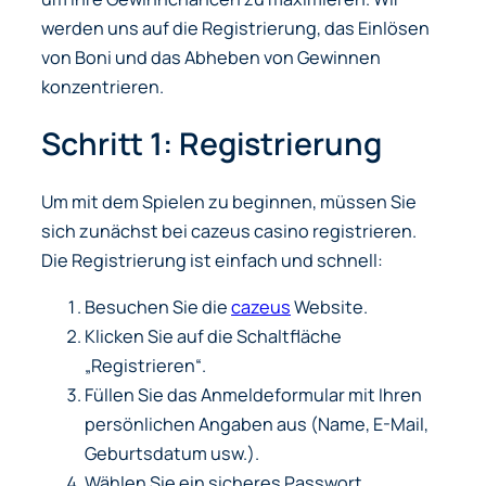
werden uns auf die Registrierung, das Einlösen
von Boni und das Abheben von Gewinnen
konzentrieren.
Schritt 1: Registrierung
Um mit dem Spielen zu beginnen, müssen Sie
sich zunächst bei cazeus casino registrieren.
Die Registrierung ist einfach und schnell:
Besuchen Sie die
cazeus
Website.
Klicken Sie auf die Schaltfläche
„Registrieren“.
Füllen Sie das Anmeldeformular mit Ihren
persönlichen Angaben aus (Name, E-Mail,
Geburtsdatum usw.).
Wählen Sie ein sicheres Passwort.