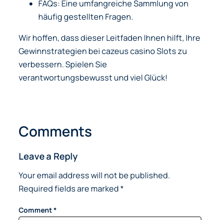
FAQs: Eine umfangreiche Sammlung von
häufig gestellten Fragen.
Wir hoffen, dass dieser Leitfaden Ihnen hilft, Ihre
Gewinnstrategien bei cazeus casino Slots zu
verbessern. Spielen Sie
verantwortungsbewusst und viel Glück!
Comments
Leave a Reply
Your email address will not be published.
Required fields are marked
*
Comment
*