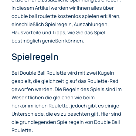
In diesem Artikel werden wir Ihnen alles über
double ball roulette kostenlos
spielen erklären,
einschließlich Spielregeln, Auszahlungen,
Hausvorteile und Tipps, wie Sie das Spiel
bestmöglich genießen können.
Spielregeln
Bei Double Ball Roulette wird mit zwei Kugeln
gespielt, die gleichzeitig auf das Roulette-Rad
geworfen werden. Die Regeln des Spiels sind im
Wesentlichen die gleichen wie beim
herkömmlichen Roulette, jedoch gibt es einige
Unterschiede, die es zu beachten gilt. Hier sind
die grundlegenden Spielregeln von Double Ball
Roulette: