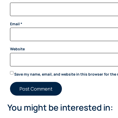
Email
*
Website
Save my name, email, and website in this browser for the
You might be interested in: