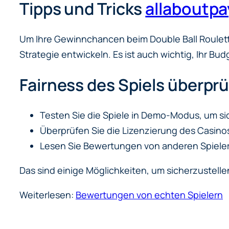
Tipps und Tricks
allaboutp
Um Ihre Gewinnchancen beim Double Ball Roulette
Strategie entwickeln. Es ist auch wichtig, Ihr 
Fairness des Spiels überpr
Testen Sie die Spiele in Demo-Modus, um si
Überprüfen Sie die Lizenzierung des Casino
Lesen Sie Bewertungen von anderen Spiele
Das sind einige Möglichkeiten, um sicherzustellen
Weiterlesen:
Bewertungen von echten Spielern