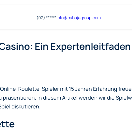
(02) ******
info@
nabajagroup
.com
 Casino: Ein Expertenleitfaden
 Online-Roulette-Spieler mit 15 Jahren Erfahrung fre
präsentieren. In diesem Artikel werden wir die Spielw
piel diskutieren.
ette