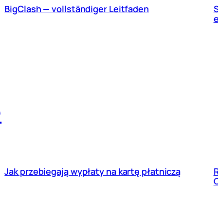
BigClash — vollständiger Leitfaden
S
e
Jak przebiegają wypłaty na kartę płatniczą
R
C