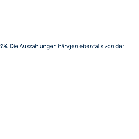
 5,26%. Die Auszahlungen hängen ebenfalls von der