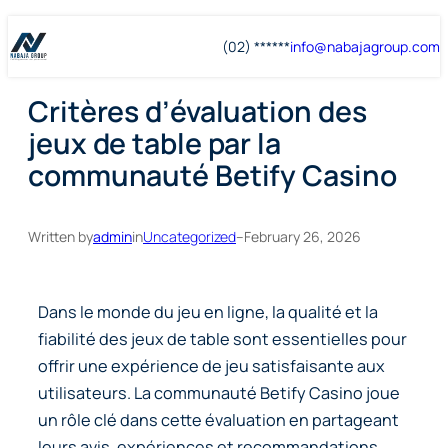
Skip
Skip
(02) ******
info@
nabajagroup
.com
to
to
content
content
Critères d’évaluation des
jeux de table par la
communauté Betify Casino
Written by
admin
in
Uncategorized
–
February 26, 2026
Dans le monde du jeu en ligne, la qualité et la
fiabilité des jeux de table sont essentielles pour
offrir une expérience de jeu satisfaisante aux
utilisateurs. La communauté Betify Casino joue
un rôle clé dans cette évaluation en partageant
leurs avis, expériences et recommandations.