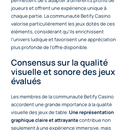
permettent de s’adapter à différents profils de
joueurs et offrent une expérience unique à
chaque partie. La communauté Betify Casino
valorise particulièrement les jeux dotés de ces
éléments, considérant qu’ils enrichissent
l’univers ludique et favorisent une appréciation
plus profonde de l’offre disponible.
Consensus sur la qualité
visuelle et sonore des jeux
évalués
Les membres de la communauté Betify Casino
accordent une grande importance à la qualité
visuelle des jeux de table.
Une représentation
graphique claire et attrayante
contribue non
seulement à une expérience immersive, mais