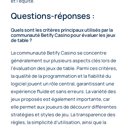
et l’équité.
Questions-réponses :
Quels sont les critères principaux utilisés par la
communauté Betify Casino pour évaluer les jeux
de table ?
La communauté Betify Casino se concentre
généralement sur plusieurs aspects clés lors de
l’évaluation des jeux de table. Parmi ces critères,
la qualité de la programmation et la fiabilité du
logiciel jouent un rôle central, garantissant une
expérience fluide et sans erreurs. La variété des
jeux proposés est également importante, car
elle permet aux joueurs de découvrir différentes
stratégies et styles de jeu. La transparence des
règles, la simplicité d’utilisation, ainsi que la