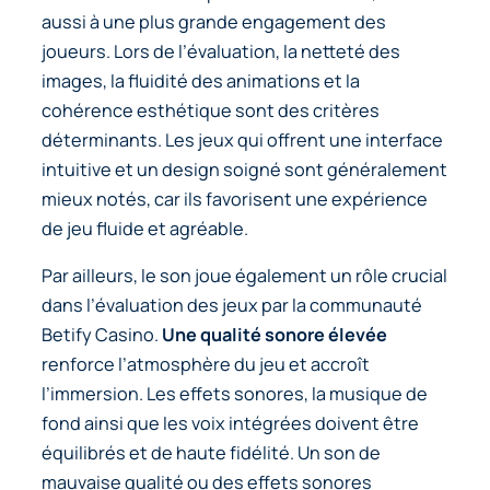
aussi à une plus grande engagement des
joueurs. Lors de l’évaluation, la netteté des
images, la fluidité des animations et la
cohérence esthétique sont des critères
déterminants.
Les jeux qui offrent une interface
intuitive et un design soigné
sont généralement
mieux notés, car ils favorisent une expérience
de jeu fluide et agréable.
Par ailleurs, le son joue également un rôle crucial
dans l’évaluation des jeux par la communauté
Betify Casino.
Une qualité sonore élevée
renforce l’atmosphère du jeu et accroît
l’immersion. Les effets sonores, la musique de
fond ainsi que les voix intégrées doivent être
équilibrés et de haute fidélité.
Un son de
mauvaise qualité ou des effets sonores