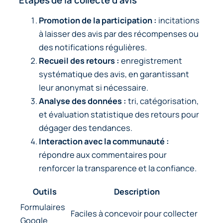
Promotion de la participation :
incitations
à laisser des avis par des récompenses ou
des notifications régulières.
Recueil des retours :
enregistrement
systématique des avis, en garantissant
leur anonymat si nécessaire.
Analyse des données :
tri, catégorisation,
et évaluation statistique des retours pour
dégager des tendances.
Interaction avec la communauté :
répondre aux commentaires pour
renforcer la transparence et la confiance.
Outils
Description
Formulaires
Faciles à concevoir pour collecter
Google