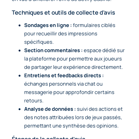
Techniques et outils de collecte d’avis
Sondages en ligne :
formulaires ciblés
pour recueillir des impressions
spécifiques.
Section commentaires :
espace dédié sur
la plateforme pour permettre aux joueurs
de partager leur expérience directement.
Entretiens et feedbacks directs :
échanges personnels via chat ou
messagerie pour approfondir certains
retours.
Analyse de données :
suivi des actions et
des notes attribuées lors de jeux passés,
permettant une synthèse des opinions.
Étapes de la collecte d’avis