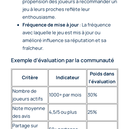
propension des joueurs à recommander un
jeu à leurs proches reflète leur
enthousiasme.
Fréquence de mise à jour
: La fréquence
avec laquelle le jeu est mis à jour ou
amélioré influence sa réputation et sa
fraîcheur.
Exemple d’évaluation par la communauté
Poids dans
Critère
Indicateur
l’évaluation
Nombre de
1000+ par mois
30%
joueurs actifs
Note moyenne
4,5/5 ou plus
25%
des avis
Partage sur