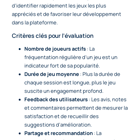
d’identifier rapidement les jeux les plus
appréciés et de favoriser leur développement
dans la plateforme.
Critères clés pour l’évaluation
Nombre de joueurs actifs
: La
fréquentation régulière d’un jeu est un
indicateur fort de sa popularité.
Durée de jeu moyenne
: Plus la durée de
chaque session est longue, plus le jeu
suscite un engagement profond.
Feedback des utilisateurs
: Les avis, notes
et commentaires permettent de mesurer la
satisfaction et de recueillir des
suggestions d’amélioration.
Partage et recommandation
: La