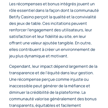
Les récompenses et bonus intégrés jouent un
rôle essentiel dans la façon dont la communauté
Betify Casino perçoit la qualité et la convivialité
des jeux de table. Ces incitations peuvent
renforcer l’engagement des utilisateurs, leur
satisfaction et leur fidélité au site, en leur
offrant une valeur ajoutée tangible. En outre,
elles contribuent à créer un environnement de
jeu plus dynamique et motivant.
Cependant, leur impact dépend largement de la
transparence et de l’équité dans leur gestion.
Une récompense perçue comme injuste ou
inaccessible peut générer de la méfiance et
diminuer la crédibilité de la plateforme. La
communauté valorise généralement des bonus
transparents, équitables et facilement