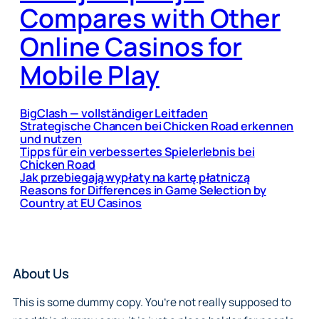
Compares with Other
Online Casinos for
Mobile Play
BigClash — vollständiger Leitfaden
Strategische Chancen bei Chicken Road erkennen
und nutzen
Tipps für ein verbessertes Spielerlebnis bei
Chicken Road
Jak przebiegają wypłaty na kartę płatniczą
Reasons for Differences in Game Selection by
Country at EU Casinos
About Us
This is some dummy copy. You’re not really supposed to