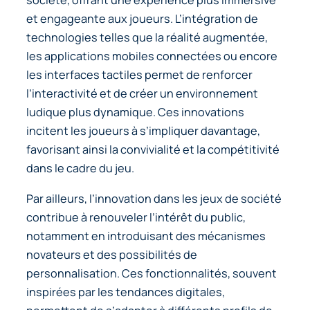
société, offrant une expérience plus immersive
et engageante aux joueurs. L’intégration de
technologies telles que la réalité augmentée,
les applications mobiles connectées ou encore
les interfaces tactiles permet de renforcer
l’interactivité et de créer un environnement
ludique plus dynamique. Ces innovations
incitent les joueurs à s’impliquer davantage,
favorisant ainsi la convivialité et la compétitivité
dans le cadre du jeu.
Par ailleurs, l’innovation dans les jeux de société
contribue à renouveler l’intérêt du public,
notamment en introduisant des mécanismes
novateurs et des possibilités de
personnalisation. Ces fonctionnalités, souvent
inspirées par les tendances digitales,