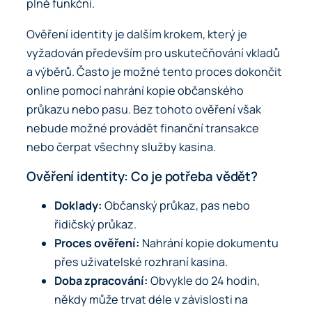
plně funkční.
Ověření identity je dalším krokem, který je
vyžadován především pro uskutečňování vkladů
a výběrů. Často je možné tento proces dokončit
online pomocí nahrání kopie občanského
průkazu nebo pasu. Bez tohoto ověření však
nebude možné provádět finanční transakce
nebo čerpat všechny služby kasina.
Ověření identity: Co je potřeba vědět?
Doklady:
Občanský průkaz, pas nebo
řidičský průkaz.
Proces ověření:
Nahrání kopie dokumentu
přes uživatelské rozhraní kasina.
Doba zpracování:
Obvykle do 24 hodin,
někdy může trvat déle v závislosti na