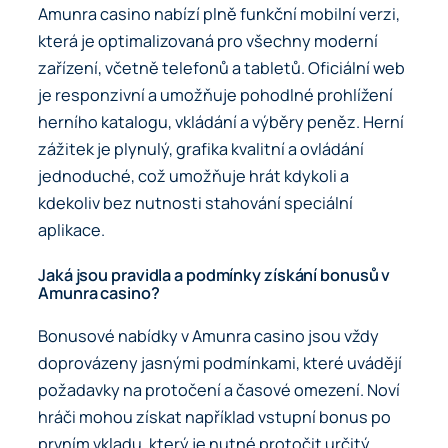
Amunra casino nabízí plně funkční mobilní verzi,
která je optimalizovaná pro všechny moderní
zařízení, včetně telefonů a tabletů. Oficiální web
je responzivní a umožňuje pohodlné prohlížení
herního katalogu, vkládání a výběry peněz. Herní
zážitek je plynulý, grafika kvalitní a ovládání
jednoduché, což umožňuje hrát kdykoli a
kdekoliv bez nutnosti stahování speciální
aplikace.
Jaká jsou pravidla a podmínky získání bonusů v
Amunra casino?
Bonusové nabídky v Amunra casino jsou vždy
doprovázeny jasnými podmínkami, které uvádějí
požadavky na protočení a časové omezení. Noví
hráči mohou získat například vstupní bonus po
prvním vkladu, který je nutné protočit určitý