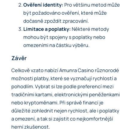
Ověření identity:
Pro většinu metod může
být požadováno ověření, které může
dočasně zpoždít zpracování.
Limitace a poplatky:
Některé metody
mohou být spojeny s poplatky nebo
omezeními na částku výběru.
Závěr
Celkově vzato nabízí Amunra Casino různorodé
možnosti platby, které se vyznačují rychlostí a
pohodlím. Vybrat si lze podle preferencí mezi
tradičními kartami, elektronickými peněženkami
nebo kryptoměnami. Při správě financí je
důležité zohlednit nejen rychlost, ale i poplatky
a omezení, a tak si zajistit co nejkomfortnější
herní zkušenost.