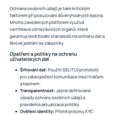
Ochrana osobních údajů je také kritickým
faktorem při posuzování důvěryhodnosti kasina.
Mnoho zavedených platforem využívá
certifikace od nezávislých orgánů, které
garantují dodržování standardů na ochranu dat a
férové jednání se zákazníky.
Opatření a politiky na ochranu
uživatelských dat
Šifrování dat:
Použití SSL/TLS protokolů
pro zabezpečení komunikace mezi hráčem
a kasinem.
Transparentnost:
Jasně definované
zásady ochrany osobních údajů a
pravidelná aktualizace politiky.
Ověření identity:
Přísné procesy KYC