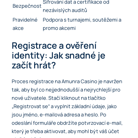
Šifrování dat a certifikace od
Bezpečnost
nezávislých auditů
Pravidelné
Podpora s turnajemi, soutěžemi a
akce
promo akcemi
Registrace a ověření
identity: Jak snadné je
začít hrát?
Proces registrace na Amunra Casino je navržen
tak, aby byl co nejjednodušší a nejrychlejší pro
nové uživatele. Stačí kliknout na tlačítko
„Registrovat se“ a vyplnit základní údaje, jako
jsou jméno, e-mailová adresa a heslo. Po
odeslání formuláře obdržíte potvrzovací e-mail,
který je třeba aktivovat, aby mohl být váš účet