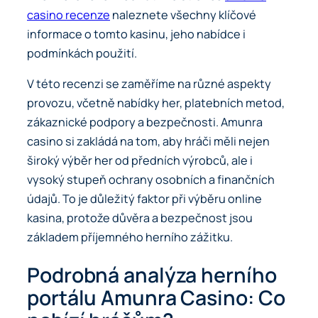
casino recenze
naleznete všechny klíčové
informace o tomto kasinu, jeho nabídce i
podmínkách použití.
V této recenzi se zaměříme na různé aspekty
provozu, včetně nabídky her, platebních metod,
zákaznické podpory a bezpečnosti. Amunra
casino si zakládá na tom, aby hráči měli nejen
široký výběr her od předních výrobců, ale i
vysoký stupeň ochrany osobních a finančních
údajů. To je důležitý faktor při výběru online
kasina, protože důvěra a bezpečnost jsou
základem příjemného herního zážitku.
Podrobná analýza herního
portálu Amunra Casino: Co