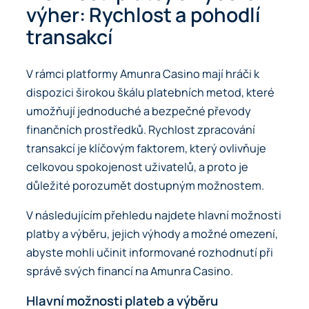
výher: Rychlost a pohodlí
transakcí
V rámci platformy Amunra Casino mají hráči k
dispozici širokou škálu platebních metod, které
umožňují jednoduché a bezpečné převody
finančních prostředků. Rychlost zpracování
transakcí je klíčovým faktorem, který ovlivňuje
celkovou spokojenost uživatelů, a proto je
důležité porozumět dostupným možnostem.
V následujícím přehledu najdete hlavní možnosti
platby a výběru, jejich výhody a možné omezení,
abyste mohli učinit informované rozhodnutí při
správě svých financí na Amunra Casino.
Hlavní možnosti plateb a výběru