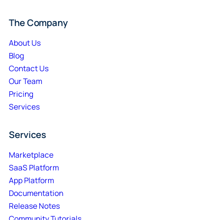
The Company
About Us
Blog
Contact Us
Our Team
Pricing
Services
Services
Marketplace
SaaS Platform
App Platform
Documentation
Release Notes
Community Tutorials