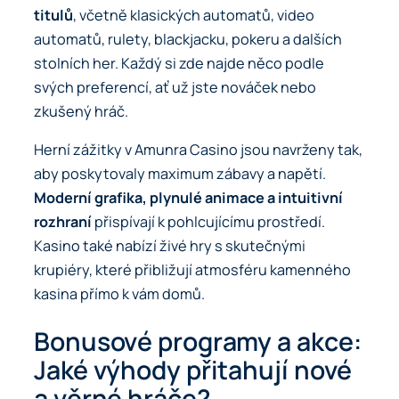
titulů
, včetně klasických automatů, video
automatů, rulety, blackjacku, pokeru a dalších
stolních her.
Každý si zde najde něco podle
svých preferencí
, ať už jste nováček nebo
zkušený hráč.
Herní zážitky v Amunra Casino jsou navrženy tak,
aby poskytovaly maximum zábavy a napětí.
Moderní grafika, plynulé animace a intuitivní
rozhraní
přispívají k pohlcujícímu prostředí.
Kasino také nabízí živé hry s skutečnými
krupiéry, které přibližují atmosféru kamenného
kasina přímo k vám domů.
Bonusové programy a akce:
Jaké výhody přitahují nové
a věrné hráče?