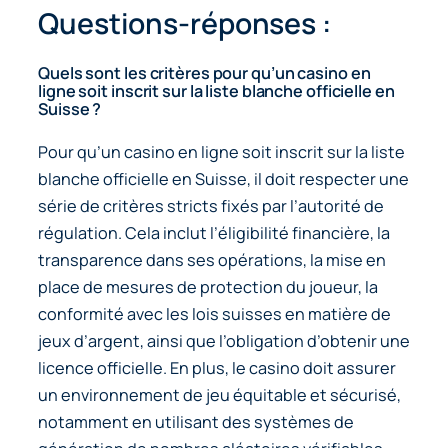
Questions-réponses :
Quels sont les critères pour qu’un casino en
ligne soit inscrit sur la liste blanche officielle en
Suisse ?
Pour qu’un casino en ligne soit inscrit sur la liste
blanche officielle en Suisse, il doit respecter une
série de critères stricts fixés par l’autorité de
régulation. Cela inclut l’éligibilité financière, la
transparence dans ses opérations, la mise en
place de mesures de protection du joueur, la
conformité avec les lois suisses en matière de
jeux d’argent, ainsi que l’obligation d’obtenir une
licence officielle. En plus, le casino doit assurer
un environnement de jeu équitable et sécurisé,
notamment en utilisant des systèmes de