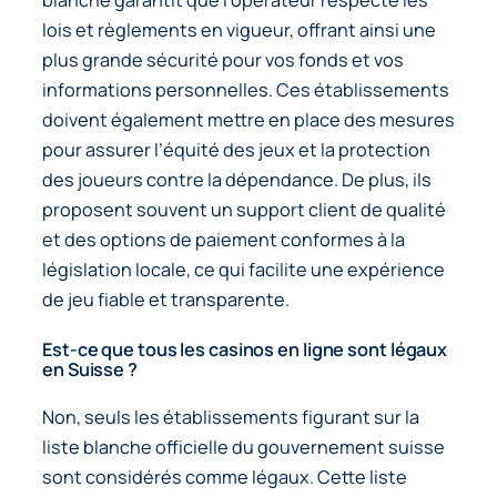
blanche garantit que l’opérateur respecte les
lois et règlements en vigueur, offrant ainsi une
plus grande sécurité pour vos fonds et vos
informations personnelles. Ces établissements
doivent également mettre en place des mesures
pour assurer l’équité des jeux et la protection
des joueurs contre la dépendance. De plus, ils
proposent souvent un support client de qualité
et des options de paiement conformes à la
législation locale, ce qui facilite une expérience
de jeu fiable et transparente.
Est-ce que tous les casinos en ligne sont légaux
en Suisse ?
Non, seuls les établissements figurant sur la
liste blanche officielle du gouvernement suisse
sont considérés comme légaux. Cette liste