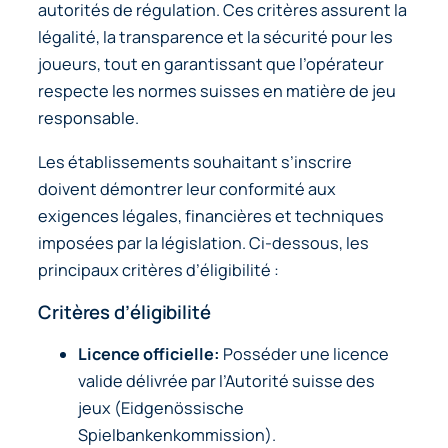
autorités de régulation. Ces critères assurent la
légalité, la transparence et la sécurité pour les
joueurs, tout en garantissant que l’opérateur
respecte les normes suisses en matière de jeu
responsable.
Les établissements souhaitant s’inscrire
doivent démontrer leur conformité aux
exigences légales, financières et techniques
imposées par la législation. Ci-dessous, les
principaux critères d’éligibilité :
Critères d’éligibilité
Licence officielle:
Posséder une licence
valide délivrée par l’Autorité suisse des
jeux (Eidgenössische
Spielbankenkommission).