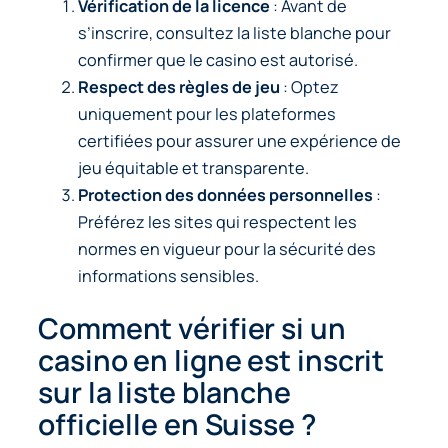
Vérification de la licence
: Avant de
s’inscrire, consultez la liste blanche pour
confirmer que le casino est autorisé.
Respect des règles de jeu
: Optez
uniquement pour les plateformes
certifiées pour assurer une expérience de
jeu équitable et transparente.
Protection des données personnelles
:
Préférez les sites qui respectent les
normes en vigueur pour la sécurité des
informations sensibles.
Comment vérifier si un
casino en ligne est inscrit
sur la liste blanche
officielle en Suisse ?