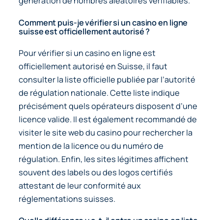
génération de nombres aléatoires vérifiables.
Comment puis-je vérifier si un casino en ligne
suisse est officiellement autorisé ?
Pour vérifier si un casino en ligne est
officiellement autorisé en Suisse, il faut
consulter la liste officielle publiée par l’autorité
de régulation nationale. Cette liste indique
précisément quels opérateurs disposent d’une
licence valide. Il est également recommandé de
visiter le site web du casino pour rechercher la
mention de la licence ou du numéro de
régulation. Enfin, les sites légitimes affichent
souvent des labels ou des logos certifiés
attestant de leur conformité aux
réglementations suisses.