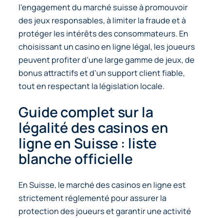
l’engagement du marché suisse à promouvoir
des jeux responsables, à limiter la fraude et à
protéger les intérêts des consommateurs. En
choisissant un casino en ligne légal, les joueurs
peuvent profiter d’une large gamme de jeux, de
bonus attractifs et d’un support client fiable,
tout en respectant la législation locale.
Guide complet sur la
légalité des casinos en
ligne en Suisse : liste
blanche officielle
En Suisse, le marché des casinos en ligne est
strictement réglementé pour assurer la
protection des joueurs et garantir une activité