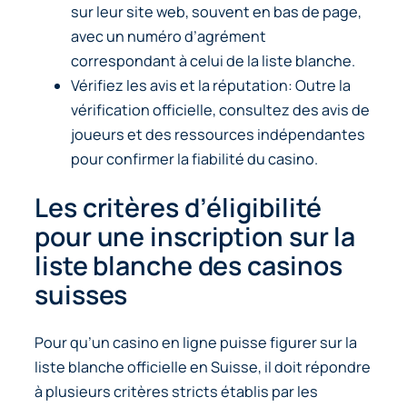
sur leur site web, souvent en bas de page,
avec un numéro d’agrément
correspondant à celui de la liste blanche.
Vérifiez les avis et la réputation
: Outre la
vérification officielle, consultez des avis de
joueurs et des ressources indépendantes
pour confirmer la fiabilité du casino.
Les critères d’éligibilité
pour une inscription sur la
liste blanche des casinos
suisses
Pour qu’un casino en ligne puisse figurer sur la
liste blanche officielle en Suisse, il doit répondre
à plusieurs critères stricts établis par les