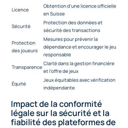
Obtention d’une licence officielle
Licence
en Suisse
Protection des données et
Sécurité
sécurité des transactions
Mesures pour prévenir la
Protection
dépendance et encourager le jeu
des joueurs
responsable
Clarté dans la gestion financière
Transparence
et l’offre de jeux
Jeux équitables avec vérification
Équité
indépendante
Impact de la conformité
légale sur la sécurité et la
fiabilité des plateformes de