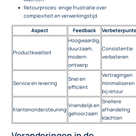
Retourproces: enige frustratie over
complexiteit en verwerkingstijd
Aspect
Feedback
Verbeterpunt
Hoogwaardig,
duurzaam,
Consistentie
Productkwaliteit
modern
verbeteren
ontwerp
Vertragingen
Snel en
Service en levering
minimaliseren
efficiënt
bij retour
Snellere
Vriendelijk en
Klantenondersteuning
afhandeling
gehoorzaam
klachten
Veranderingen in de