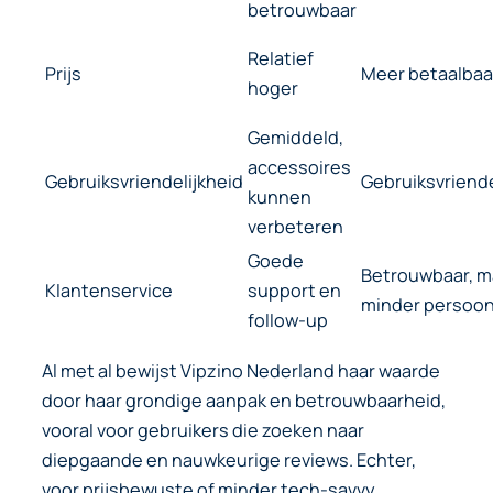
betrouwbaar
Relatief
Prijs
Meer betaalbaa
hoger
Gemiddeld,
accessoires
Gebruiksvriendelijkheid
Gebruiksvriende
kunnen
verbeteren
Goede
Betrouwbaar, m
Klantenservice
support en
minder persoonl
follow-up
Al met al bewijst Vipzino Nederland haar waarde
door haar grondige aanpak en betrouwbaarheid,
vooral voor gebruikers die zoeken naar
diepgaande en nauwkeurige reviews. Echter,
voor prijsbewuste of minder tech-savvy