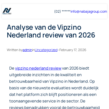
Skip
Skip
(02) ******
info@
nabajagroup
.com
to
to
content
content
Analyse van de Vipzino
Nederland review van 2026
Written by
admin
in
Uncategorized
–
February 17, 2026
De
vipzino nederland review
van 2026 biedt
uitgebreide inzichten in de kwaliteit en
betrouwbaarheid van Vipzino in Nederland. Op
basis van de nieuwste evaluaties wordt duidelijk
dat het platform zich blijft positioneren als een
toonaangevende service in de sector. De
reviews benadrukken vooral de betrouwbaarheid