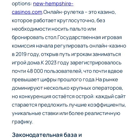
options:
new-hempshire-
casinos.com
.Онлайн‑рулетка – это казино,
которое работает круглосуточно, без
необходимости носить пальто или
бронировать стол.Государственная игровая
комиссия начала регулировать онлайн‑казино
в 2019 году, открыв путь игрокам заниматься
игрой дома.К 2023 году зарегистрировалось
почти 48 000 пользователей, что почти вдвое
превышает цифры прошлого года.На рынке
доминируют несколько крупных операторов,
но конкуренция остаётся острой: каждый сайт
старается предложить лучшие коэффициенты,
уникальные ставки или более реалистичную
графику.
Законодательная база и