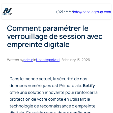
Skip
Skip
(02) ******
info@
nabajagroup
.com
to
to
content
content
Comment paramétrer le
verrouillage de session avec
empreinte digitale
Written by
admin
in
Uncategorized
–
February 13, 2026
Dans le monde actuel, la sécurité de nos
données numériques est Primordiale.
Betify
offre une solution innovante pour renforcer la
protection de votre compte en utilisant la
technologie de reconnaissance d’empreinte
digitale. Ce guide vous aidera à configurer