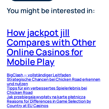
You might be interested in:
How jackpot jill
Compares with Other
Online Casinos for
Mobile Play
BigClash — vollständiger Leitfaden
Strategische Chancen bei Chicken Road erkennen
und nutzen
Tipps für ein verbessertes Spielerlebnis bei
Chicken Road
Jak przebiegają wypłaty na kartę płatniczą
Reasons for Differences in Game Selection by
Country at EU Casinos