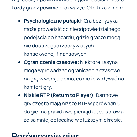
każdy gracz powinien rozważyć. Oto kilka z nich:
Psychologiczne pułapki:
Gra bez ryzyka
może prowadzić do nieodpowiedzialnego
podejścia do hazardu, gdzie gracze mogą
nie dostrzegać rzeczywistych
konsekwencji finansowych.
Ograniczenia czasowe:
Niektóre kasyna
mogą wprowadzać ograniczenia czasowe
na grę w wersje demo, co może wpływać na
komfort gry.
Niskie RTP (Return to Player):
Darmowe
gry często mają niższe RTP w porównaniu
do gier na prawdziwe pieniądze, co sprawia,
że są mniej opłacalne w dłuższym okresie.
Porównanie gier