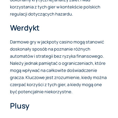
korzystania z tych gier w kontekście polskich
regulacji dotyczących hazardu.
Werdykt
Darmowe gry w jackpoty casino mogą stanowić
doskonały sposób na poznanie różnych
automatów i strategii bez ryzyka finansowego.
Należy jednak pamiętać o ograniczeniach, które
mogą wpływać na całkowite doświadczenie
gracza. Kluczowe jest zrozumienie, kiedy można
czerpać korzyści z tych gier, a kiedy mogą one
być potencjalnie niekorzystne.
Plusy