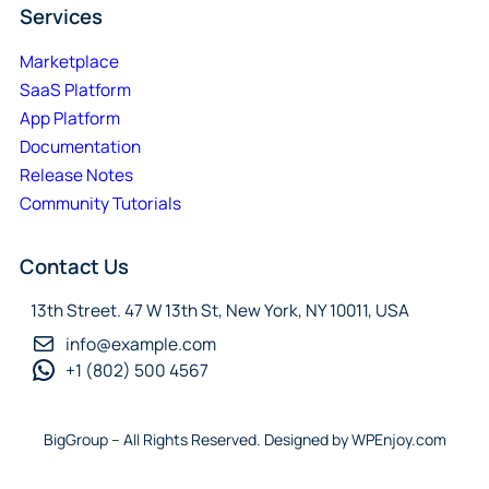
Services
Marketplace
SaaS Platform
App Platform
Documentation
Release Notes
Community Tutorials
Contact Us
13th Street. 47 W 13th St, New York, NY 10011, USA
info@example.com
+1 (802) 500 4567
BigGroup – All Rights Reserved. Designed by WPEnjoy.com