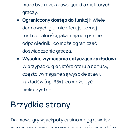
może być rozczarowujące dla niektórych
graczy.
Ograniczony dostęp do funkcji:
Wiele
darmowych gier nie oferuje pełnej
funkcjonalności, jaką mają ich płatne
odpowiedniki, co może ograniczać
doświadczenie gracza.
Wysokie wymagania dotyczące zakładów:
W przypadku gier, które oferują bonusy,
często wymagane są wysokie stawki
zakładów (np. 35x), co może być
niekorzystne.
Brzydkie strony
Darmowe gry w jackpoty casino mogą również
wiązać się z pewnymi nieprzyjemnościami, które