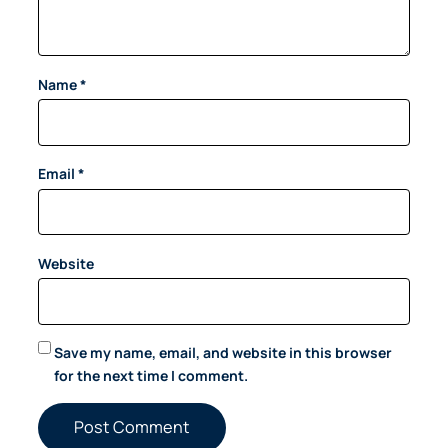
Name
*
Email
*
Website
Save my name, email, and website in this browser
for the next time I comment.