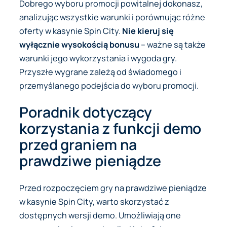
Dobrego wyboru promocji powitalnej dokonasz,
analizując wszystkie warunki i porównując różne
oferty w kasynie Spin City.
Nie kieruj się
wyłącznie wysokością bonusu
– ważne są także
warunki jego wykorzystania i wygoda gry.
Przyszłe wygrane
zależą od świadomego i
przemyślanego podejścia do wyboru promocji.
Poradnik dotyczący
korzystania z funkcji demo
przed graniem na
prawdziwe pieniądze
Przed rozpoczęciem gry na prawdziwe pieniądze
w kasynie Spin City, warto skorzystać z
dostępnych wersji demo. Umożliwiają one