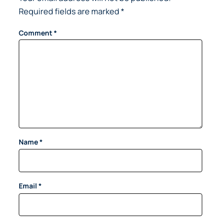
Required fields are marked
*
Comment
*
Name
*
Email
*