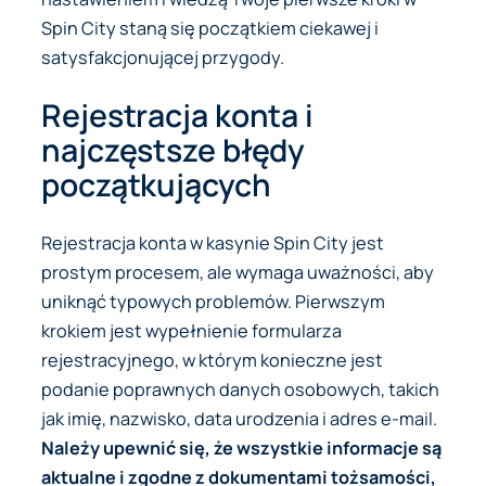
Spin City staną się początkiem ciekawej i
satysfakcjonującej przygody.
Rejestracja konta i
najczęstsze błędy
początkujących
Rejestracja konta w kasynie Spin City jest
prostym procesem, ale wymaga uważności, aby
uniknąć typowych problemów. Pierwszym
krokiem jest wypełnienie formularza
rejestracyjnego, w którym konieczne jest
podanie poprawnych danych osobowych, takich
jak imię, nazwisko, data urodzenia i adres e-mail.
Należy upewnić się, że wszystkie informacje są
aktualne i zgodne z dokumentami tożsamości,