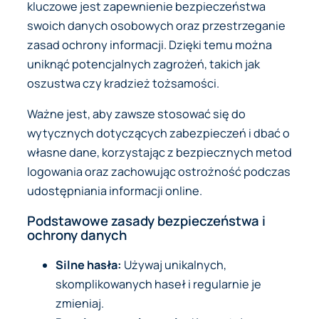
kluczowe jest zapewnienie bezpieczeństwa
swoich danych osobowych oraz przestrzeganie
zasad ochrony informacji. Dzięki temu można
uniknąć potencjalnych zagrożeń, takich jak
oszustwa czy kradzież tożsamości.
Ważne jest, aby zawsze stosować się do
wytycznych dotyczących zabezpieczeń i dbać o
własne dane, korzystając z bezpiecznych metod
logowania oraz zachowując ostrożność podczas
udostępniania informacji online.
Podstawowe zasady bezpieczeństwa i
ochrony danych
Silne hasła:
Używaj unikalnych,
skomplikowanych haseł i regularnie je
zmieniaj.