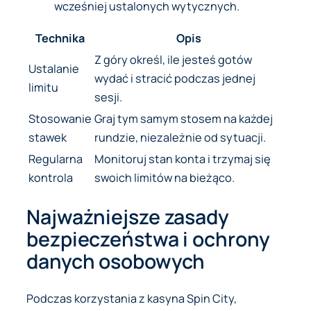
wcześniej ustalonych wytycznych.
Technika
Opis
Z góry określ, ile jesteś gotów
Ustalanie
wydać i stracić podczas jednej
limitu
sesji.
Stosowanie
Graj tym samym stosem na każdej
stawek
rundzie, niezależnie od sytuacji.
Regularna
Monitoruj stan konta i trzymaj się
kontrola
swoich limitów na bieżąco.
Najważniejsze zasady
bezpieczeństwa i ochrony
danych osobowych
Podczas korzystania z kasyna Spin City,