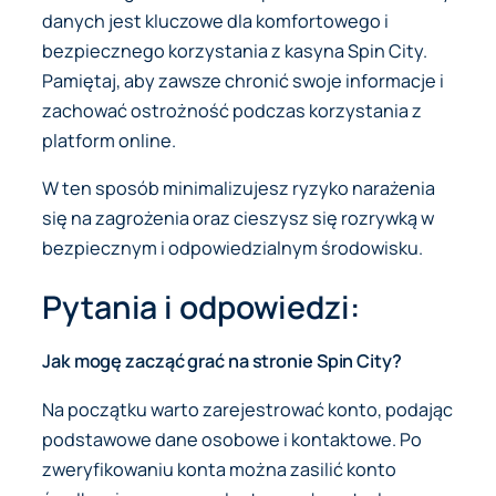
danych jest kluczowe dla komfortowego i
bezpiecznego korzystania z kasyna Spin City.
Pamiętaj, aby zawsze chronić swoje informacje i
zachować ostrożność podczas korzystania z
platform online.
W ten sposób minimalizujesz ryzyko narażenia
się na zagrożenia oraz cieszysz się rozrywką w
bezpiecznym i odpowiedzialnym środowisku.
Pytania i odpowiedzi:
Jak mogę zacząć grać na stronie Spin City?
Na początku warto zarejestrować konto, podając
podstawowe dane osobowe i kontaktowe. Po
zweryfikowaniu konta można zasilić konto