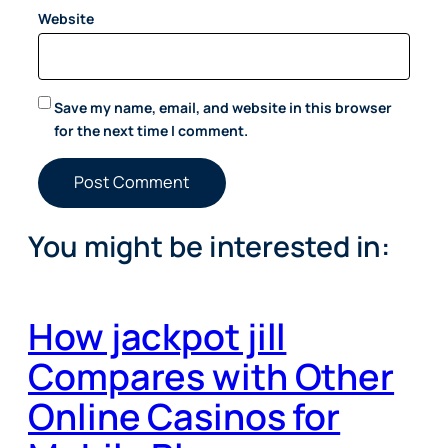
Website
Save my name, email, and website in this browser
for the next time I comment.
You might be interested in:
How jackpot jill
Compares with Other
Online Casinos for