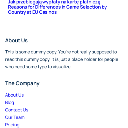
Jak przebiegają wypłaty na kartę płatniczą
Reasons for Differences in Game Selection by
Country at EU Casinos
About Us
This is some dummy copy. You’re not really supposed to
read this dummy copy, it is just a place holder for people
who need some type to visualize.
The Company
About Us
Blog
Contact Us
Our Team
Pricing