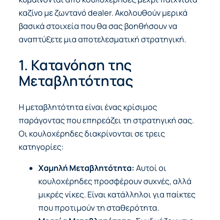
καζίνο με ζωντανό dealer. Ακολουθούν μερικά
βασικά στοιχεία που θα σας βοηθήσουν να
αναπτύξετε μια αποτελεσματική στρατηγική.
1. Κατανόηση της
Μεταβλητότητας
Η μεταβλητότητα είναι ένας κρίσιμος
παράγοντας που επηρεάζει τη στρατηγική σας.
Οι κουλοχέρηδες διακρίνονται σε τρεις
κατηγορίες:
Χαμηλή Μεταβλητότητα:
Αυτοί οι
κουλοχέρηδες προσφέρουν συχνές, αλλά
μικρές νίκες. Είναι κατάλληλοι για παίκτες
που προτιμούν τη σταθερότητα.