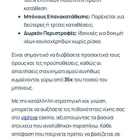
100% επιπλέον ποσό στην πρώτη
κατάθεση.
Μπόνους Επανακατάθεσης:
Παρέχεται για
δεύτερες ή τρίτες καταθέσεις.
Δωρεάν Περιστροφές:
Ιδανικές για δοκιμή
νέων κουλοχέρηδων χωρίς ρίσκο.
Είναι σημαντικό να διαβάσετε προσεκτικά τους
όρους και τις προϋποθέσεις, καθώς οι
απαιτήσεις στοιχηματισμού συνήθως
κυμαίνονται γύρω από
35x
του ποσού του
μπόνους.
Με την κατάλληλη στρατηγική και γνώση,
μπορείτε να αυξήσετε τις πιθανότητες νίκης σας
στο
viphive
casino, αξιοποιώντας τα βασικά
στοιχεία που αναλύθηκαν παραπάνω. Κάθε
απόφαση που παίρνετε πρέπει να βασίζεται σε