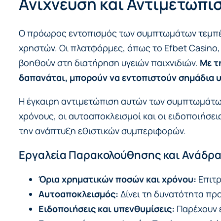
Ανίχνευση και Αντιμετώπ
Ο πρόωρος εντοπισμός των συμπτωμάτων τεμπέλη
χρηστών. Οι πλατφόρμες, όπως το Efbet Casin
βοηθούν στη διατήρηση υγειών παιχνιδιών.
Με τ
δαπανάται, μπορούν να εντοπιστούν σημάδια υ
Η έγκαιρη αντιμετώπιση αυτών των συμπτωμάτων
χρόνους, οι αυτοαποκλεισμοί και οι ειδοποιήσει
την ανάπτυξη εθιστικών συμπεριφορών.
Εργαλεία Παρακολούθησης και Ανάδρ
Όρια χρηματικών ποσών και χρόνου:
Επιτρ
Αυτοαποκλεισμός:
Δίνει τη δυνατότητα π
Ειδοποιήσεις και υπενθυμίσεις:
Παρέχουν ε