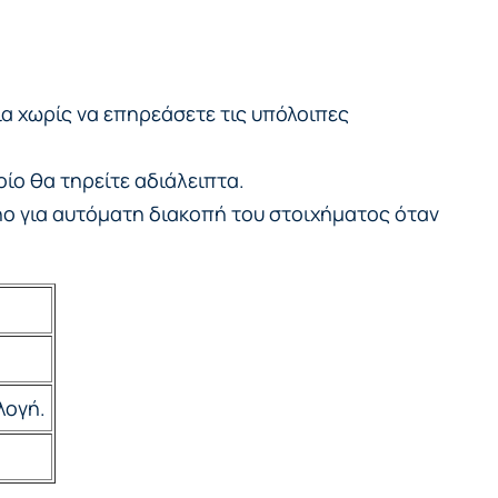
ια χωρίς να επηρεάσετε τις υπόλοιπες
οίο θα τηρείτε αδιάλειπτα.
no για αυτόματη διακοπή του στοιχήματος όταν
λογή.