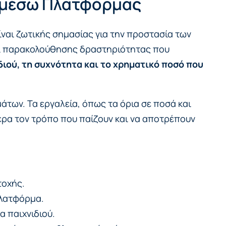
 μέσω Πλατφόρμας
ναι ζωτικής σημασίας για την προστασία των
αι παρακολούθησης δραστηριότητας που
διού, τη συχνότητα και το χρηματικό ποσό που
των. Τα εργαλεία, όπως τα όρια σε ποσά και
τερα τον τρόπο που παίζουν και να αποτρέπουν
τοχής.
πλατφόρμα.
α παιχνιδιού.