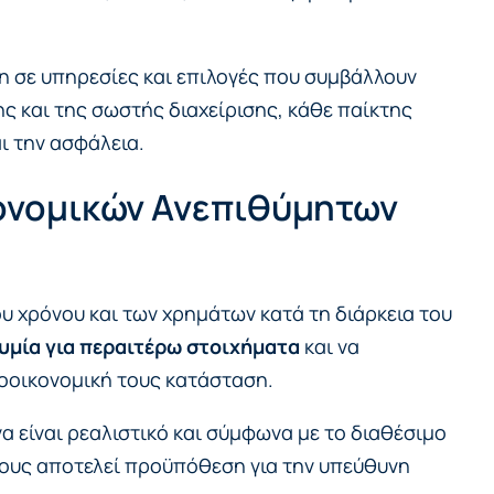
 σε υπηρεσίες και επιλογές που συμβάλλουν
 και της σωστής διαχείρισης, κάθε παίκτης
ι την ασφάλεια.
ονομικών Ανεπιθύμητων
υ χρόνου και των χρημάτων κατά τη διάρκεια του
θυμία για περαιτέρω στοιχήματα
και να
οοικονομική τους κατάσταση.
α είναι ρεαλιστικό και σύμφωνα με το διαθέσιμο
 τους αποτελεί προϋπόθεση για την υπεύθυνη