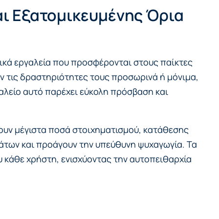
ι Εξατομικευμένης Όρια
ασικά εργαλεία που προσφέρονται στους παίκτες
ν τις δραστηριότητες τους προσωρινά ή μόνιμα,
γαλείο αυτό παρέχει εύκολη πρόσβαση και
σουν μέγιστα ποσά στοιχηματισμού, κατάθεσης
μάτων και προάγουν την υπεύθυνη ψυχαγωγία. Τα
 κάθε χρήστη, ενισχύοντας την αυτοπειθαρχία