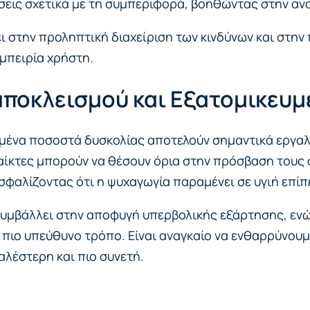
εις σχετικά με τη συμπεριφορά, βοηθώντας στην α
ι στην προληπτική διαχείριση των κινδύνων και στη
μπειρία χρήστη.
αποκλεισμού και Εξατομικευ
ευμένα ποσοστά δυσκολίας αποτελούν σημαντικά εργαλ
αίκτες μπορούν να θέσουν όρια στην πρόσβαση τους 
σφαλίζοντας ότι η ψυχαγωγία παραμένει σε υγιή επίπ
υμβάλλει στην αποφυγή υπερβολικής εξάρτησης, ενώ
ε πιο υπεύθυνο τρόπο. Είναι αναγκαίο να ενθαρρύνουμ
αλέστερη και πιο συνετή.