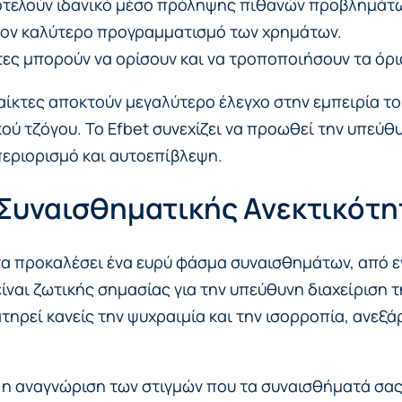
τελούν ιδανικό μέσο πρόληψης πιθανών προβλημάτω
ον καλύτερο προγραμματισμό των χρημάτων.
ες μπορούν να ορίσουν και να τροποποιήσουν τα όρι
παίκτες αποκτούν μεγαλύτερο έλεγχο στην εμπειρία τ
κού τζόγου. Το Efbet συνεχίζει να προωθεί την υπεύ
περιορισμό και αυτοεπίβλεψη.
Συναισθηματικής Ανεκτικότητ
ί να προκαλέσει ένα ευρύ φάσμα συναισθημάτων, από 
ναι ζωτικής σημασίας για την υπεύθυνη διαχείριση τ
τηρεί κανείς την ψυχραιμία και την ισορροπία, ανεξ
αι η αναγνώριση των στιγμών που τα συναισθήματά σα