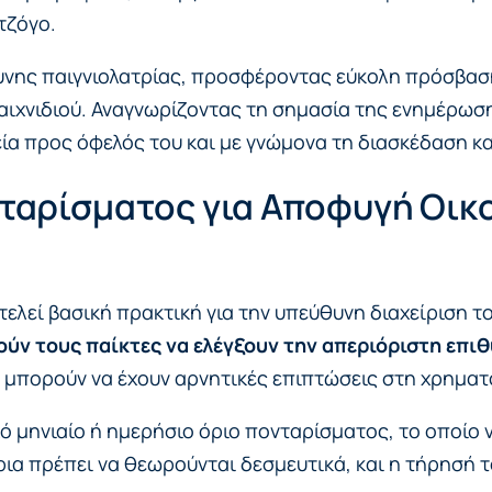
τζόγο.
ης παιγνιολατρίας, προσφέροντας εύκολη πρόσβαση
ιχνιδιού. Αναγνωρίζοντας τη σημασία της ενημέρωσης
εία προς όφελός του και με γνώμονα τη διασκέδαση κα
ταρίσματος για Αποφυγή Οικ
εί βασική πρακτική για την υπεύθυνη διαχείριση το
ούν τους παίκτες να ελέγξουν την απεριόριστη επι
 μπορούν να έχουν αρνητικές επιπτώσεις στη χρηματ
 μηνιαίο ή ημερήσιο όριο πονταρίσματος, το οποίο ν
ρια πρέπει να θεωρούνται δεσμευτικά
, και η τήρησή