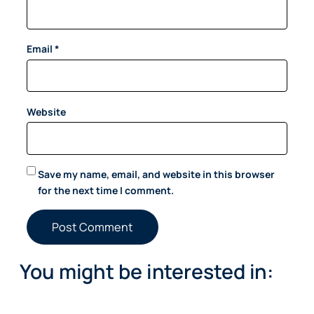
Email
*
Website
Save my name, email, and website in this browser
for the next time I comment.
You might be interested in: