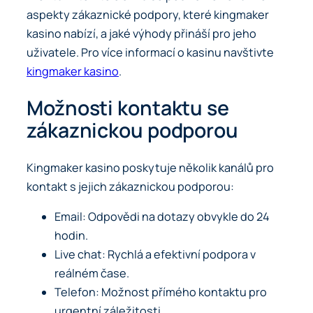
aspekty zákaznické podpory, které kingmaker
kasino nabízí, a jaké výhody přináší pro jeho
uživatele. Pro více informací o kasinu navštivte
kingmaker kasino
.
Možnosti kontaktu se
zákaznickou podporou
Kingmaker kasino poskytuje několik kanálů pro
kontakt s jejich zákaznickou podporou:
Email: Odpovědi na dotazy obvykle do 24
hodin.
Live chat: Rychlá a efektivní podpora v
reálném čase.
Telefon: Možnost přímého kontaktu pro
urgentní záležitosti.