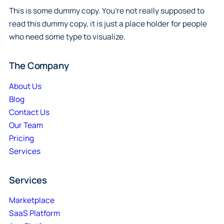
This is some dummy copy. You’re not really supposed to
read this dummy copy, it is just a place holder for people
who need some type to visualize.
The Company
About Us
Blog
Contact Us
Our Team
Pricing
Services
Services
Marketplace
SaaS Platform