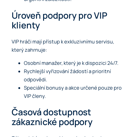
Úroveň podpory pro VIP
klienty
VIP hráči mají přístup k exkluzivnímu servisu,
který zahrnuje:
Osobní manažer, který je k dispozici 24/7.
Rychlejší vyřizování žádostí a prioritní
odpovědi.
Speciální bonusy a akce určené pouze pro
VIP členy.
Časová dostupnost
zákaznické podpory