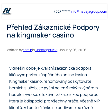
Skip
Skip
(02) ******
info@
nabajagroup
.com
to
to
content
content
Přehled Zákaznické Podpory
na kingmaker casino
Written by
admin
in
Uncategorized
–
January 26, 2026
V dnešní době je kvalitní zákaznická podpora
klíčovým prvkem úspěšného online kasina.
Kingmaker kasino, renomovaný poskytovatel
herních služeb, se pyšní nejen širokým výběrem
her, ale i vysoce efektivní zákaznickou podporou,
která je k dispozici pro všechny hráče, včetně VIP
klientů. V tomto článku se podíváme na různé