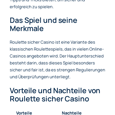
erfolgreich zu spielen.
Das Spiel und seine
Merkmale
Roulette sicher Casino ist eine Variante des
klassischen Roulettespiels, das in vielen Online-
Casinos angeboten wird. Der Hauptunterschied
besteht darin, dass dieses Spiel besonders
sicher und fair ist, da es strengen Regulierungen
und Überprüfungen unterliegt.
Vorteile und Nachteile von
Roulette sicher Casino
Vorteile
Nachteile