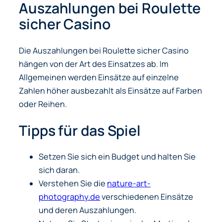
Auszahlungen bei Roulette
sicher Casino
Die Auszahlungen bei Roulette sicher Casino
hängen von der Art des Einsatzes ab. Im
Allgemeinen werden Einsätze auf einzelne
Zahlen höher ausbezahlt als Einsätze auf Farben
oder Reihen.
Tipps für das Spiel
Setzen Sie sich ein Budget und halten Sie
sich daran.
Verstehen Sie die
nature-art-
photography.de
verschiedenen Einsätze
und deren Auszahlungen.