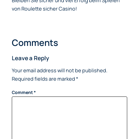
Bleiben Sie sicher und viel Erfolg beim Spielen
von Roulette sicher Casino!
Comments
Leave a Reply
Your email address will not be published.
Required fields are marked
*
Comment
*