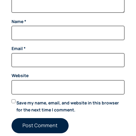
Name
*
Email
*
Website
Save my name, email, and website in this browser
for the next time I comment.