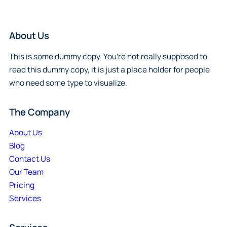
About Us
This is some dummy copy. You’re not really supposed to
read this dummy copy, it is just a place holder for people
who need some type to visualize.
The Company
About Us
Blog
Contact Us
Our Team
Pricing
Services