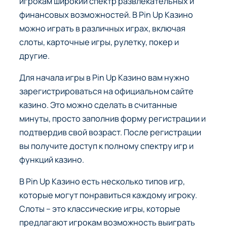
игрокам широкий спектр развлекательных и
финансовых возможностей. В Pin Up Казино
можно играть в различных играх, включая
слоты, карточные игры, рулетку, покер и
другие.
Для начала игры в Pin Up Казино вам нужно
зарегистрироваться на официальном сайте
казино. Это можно сделать в считанные
минуты, просто заполнив форму регистрации и
подтвердив свой возраст. После регистрации
вы получите доступ к полному спектру игр и
функций казино.
В Pin Up Казино есть несколько типов игр,
которые могут понравиться каждому игроку.
Слоты – это классические игры, которые
предлагают игрокам возможность выиграть