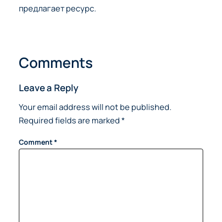
предлагает ресурс.
Comments
Leave a Reply
Your email address will not be published.
Required fields are marked
*
Comment
*