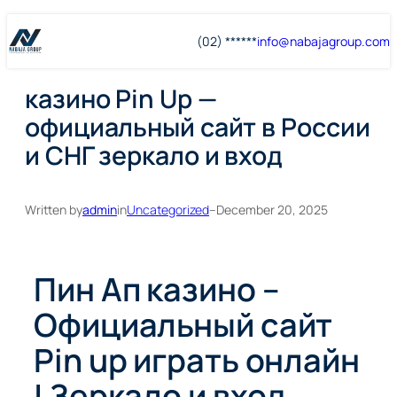
Skip
Skip
(02) ******
info@
nabajagroup
.com
to
to
content
content
казино Pin Up —
официальный сайт в России
и СНГ зеркало и вход
Written by
admin
in
Uncategorized
–
December 20, 2025
Пин Ап казино –
Официальный сайт
Pin up играть онлайн
| Зеркало и вход