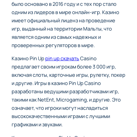
было основано в 2016 году и с тех пор стало
одним из лидеров в мире онлайн-игр. Казино
имеет официальный лиценз на проведение
игр, выданный на территории Мальты, что
является одним из самых надежных и
проверенных регуляторов в мире.
Казино Pin Up
pin up скачать
Casino
предлагает своим игрокам более 3 000 игр,
включая слоты, карточные игры, рулетку, покер
и другие. Игры в казино Pin Up Casino
разработаны ведущими разработчиками игр,
такими как NetEnt, Microgaming, и другие. Это
означает, что игроки могут насладиться
высококачественными играми с лучшими
графиками и звуками.