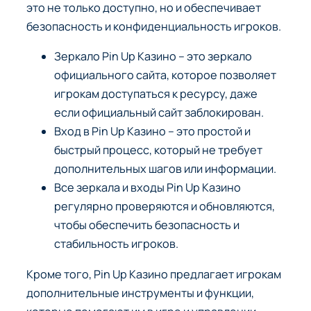
это не только доступно, но и обеспечивает
безопасность и конфиденциальность игроков.
Зеркало Pin Up Казино – это зеркало
официального сайта, которое позволяет
игрокам доступаться к ресурсу, даже
если официальный сайт заблокирован.
Вход в Pin Up Казино – это простой и
быстрый процесс, который не требует
дополнительных шагов или информации.
Все зеркала и входы Pin Up Казино
регулярно проверяются и обновляются,
чтобы обеспечить безопасность и
стабильность игроков.
Кроме того, Pin Up Казино предлагает игрокам
дополнительные инструменты и функции,