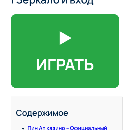
▶️
ИГРАТЬ
Содержимое
Пин Ап казино – Официальный