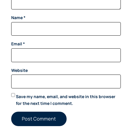
Name
*
Email
*
Website
Save my name, email, and website in this browser
for the next time I comment.