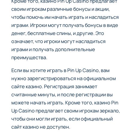
Кроме того, казино Pin Up Casino предлагает
своим игрокам различные бонусы и акции,
чтобы помочь им начать играть и насладиться
играми. Игроки могут получать бонусы в виде
денег, бесплатные спины, и другие. Это
означает, что игроки могут насладиться
играми и получать дополнительные
преимущества.
Если вы хотите играть в Pin Up Casino, вам
нужно зарегистрироваться на официальном
сайте казино. Регистрация занимает
считанные минуты, и после регистрации вы
можете начать играть. Кроме того, казино Pin
Up Casino предлагает своим игрокам зеркало,
чтобы они могли играть, если официальный
сайт казино не доступен.