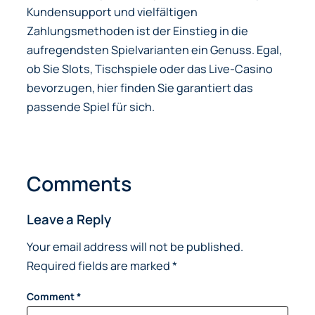
Kundensupport und vielfältigen
Zahlungsmethoden ist der Einstieg in die
aufregendsten Spielvarianten ein Genuss. Egal,
ob Sie Slots, Tischspiele oder das Live-Casino
bevorzugen, hier finden Sie garantiert das
passende Spiel für sich.
Comments
Leave a Reply
Your email address will not be published.
Required fields are marked
*
Comment
*