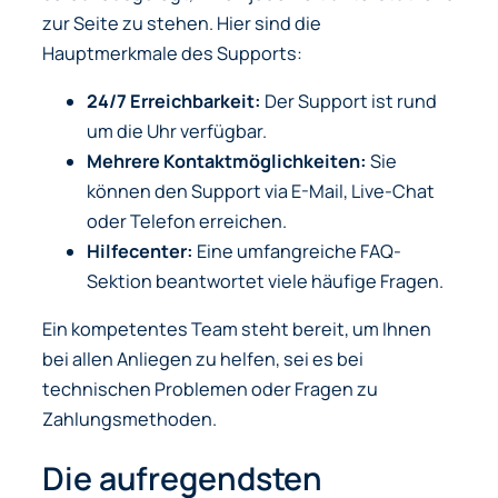
zur Seite zu stehen. Hier sind die
Hauptmerkmale des Supports:
24/7 Erreichbarkeit:
Der Support ist rund
um die Uhr verfügbar.
Mehrere Kontaktmöglichkeiten:
Sie
können den Support via E-Mail, Live-Chat
oder Telefon erreichen.
Hilfecenter:
Eine umfangreiche FAQ-
Sektion beantwortet viele häufige Fragen.
Ein kompetentes Team steht bereit, um Ihnen
bei allen Anliegen zu helfen, sei es bei
technischen Problemen oder Fragen zu
Zahlungsmethoden.
Die aufregendsten