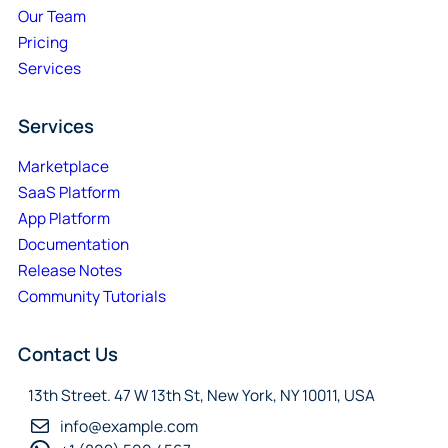
Our Team
Pricing
Services
Services
Marketplace
SaaS Platform
App Platform
Documentation
Release Notes
Community Tutorials
Contact Us
13th Street. 47 W 13th St, New York, NY 10011, USA
info@example.com