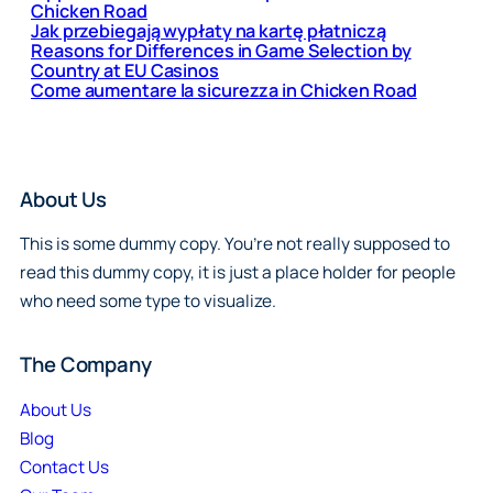
Chicken Road
Jak przebiegają wypłaty na kartę płatniczą
Reasons for Differences in Game Selection by
Country at EU Casinos
Come aumentare la sicurezza in Chicken Road
About Us
This is some dummy copy. You’re not really supposed to
read this dummy copy, it is just a place holder for people
who need some type to visualize.
The Company
About Us
Blog
Contact Us