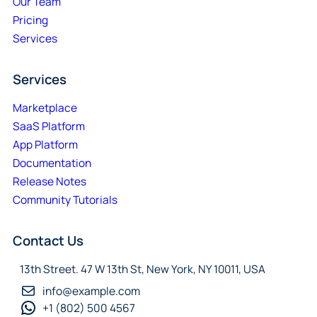
Our Team
Pricing
Services
Services
Marketplace
SaaS Platform
App Platform
Documentation
Release Notes
Community Tutorials
Contact Us
13th Street. 47 W 13th St, New York, NY 10011, USA
info@example.com
+1 (802) 500 4567