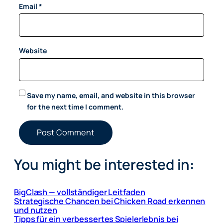
Email
*
Website
Save my name, email, and website in this browser
for the next time I comment.
You might be interested in:
BigClash — vollständiger Leitfaden
Strategische Chancen bei Chicken Road erkennen
und nutzen
Tipps für ein verbessertes Spielerlebnis bei