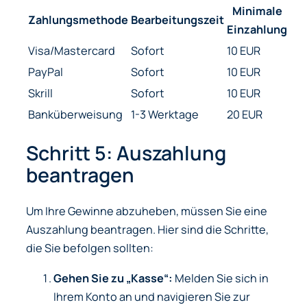
Minimale
Zahlungsmethode
Bearbeitungszeit
Einzahlung
Visa/Mastercard
Sofort
10 EUR
PayPal
Sofort
10 EUR
Skrill
Sofort
10 EUR
Banküberweisung
1-3 Werktage
20 EUR
Schritt 5: Auszahlung
beantragen
Um Ihre Gewinne abzuheben, müssen Sie eine
Auszahlung beantragen. Hier sind die Schritte,
die Sie befolgen sollten:
Gehen Sie zu „Kasse“:
Melden Sie sich in
Ihrem Konto an und navigieren Sie zur