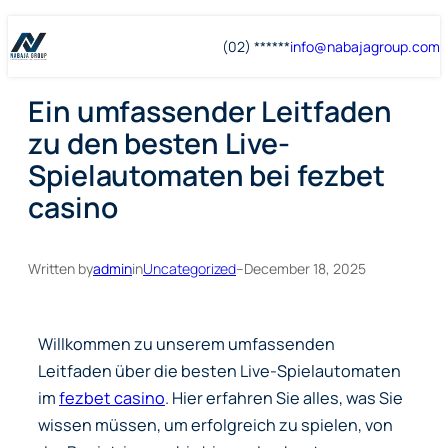
Skip
Skip
(02) ******
info@
nabajagroup
.com
to
to
content
content
Ein umfassender Leitfaden
zu den besten Live-
Spielautomaten bei fezbet
casino
Written by
admin
in
Uncategorized
–
December 18, 2025
Willkommen zu unserem umfassenden
Leitfaden über die besten Live-Spielautomaten
im
fezbet casino
. Hier erfahren Sie alles, was Sie
wissen müssen, um erfolgreich zu spielen, von