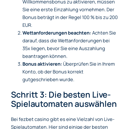
Willkommensbonus zu aktivieren, müssen
Sie eine erste Einzahlung vornehmen. Der
Bonus beträgt in der Regel 100 % bis zu 200
EUR.
Wettanforderungen beachten:
Achten Sie
darauf, dass die Wettanforderungen bei
35x liegen, bevor Sie eine Auszahlung
beantragen können.
Bonus aktivieren:
Überprüfen Sie in Ihrem
Konto, ob der Bonus korrekt
gutgeschrieben wurde.
Schritt 3: Die besten Live-
Spielautomaten auswählen
Bei fezbet casino gibt es eine Vielzahl von Live-
Spielautomaten. Hier sind einige der besten