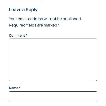
Leave a Reply
Your email address will not be published.
Required fields are marked
*
Comment
*
Name
*