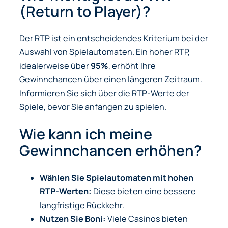
(Return to Player)?
Der RTP ist ein entscheidendes Kriterium bei der
Auswahl von Spielautomaten. Ein hoher RTP,
idealerweise über
95%
, erhöht Ihre
Gewinnchancen über einen längeren Zeitraum.
Informieren Sie sich über die RTP-Werte der
Spiele, bevor Sie anfangen zu spielen.
Wie kann ich meine
Gewinnchancen erhöhen?
Wählen Sie Spielautomaten mit hohen
RTP-Werten:
Diese bieten eine bessere
langfristige Rückkehr.
Nutzen Sie Boni:
Viele Casinos bieten