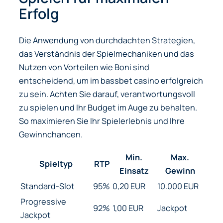
Erfolg
Die Anwendung von durchdachten Strategien,
das Verständnis der Spielmechaniken und das
Nutzen von Vorteilen wie Boni sind
entscheidend, um im bassbet casino erfolgreich
zu sein. Achten Sie darauf, verantwortungsvoll
zu spielen und Ihr Budget im Auge zu behalten.
So maximieren Sie Ihr Spielerlebnis und Ihre
Gewinnchancen.
Min.
Max.
Spieltyp
RTP
Einsatz
Gewinn
Standard-Slot
95%
0,20 EUR
10.000 EUR
Progressive
92%
1,00 EUR
Jackpot
Jackpot