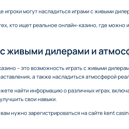
где игроки могут насладиться играми с живыми дил
тех, кто ищет реальное онлайн-казино, где можно 
ы с живыми дилерами и атмос
азино – это возможность играть с живыми дилерами
наставления, а также насладиться атмосферой реа
жете найти информацию о различных играх, включа
 улучшить свои навыки.
 вам нужно зарегистрироваться на сайте kent casi