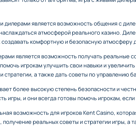
и дилерами является возможность общения с диле
 наслаждаться атмосферой реального казино. Дилер
к создавать комфортную и безопасную атмосферу д
рами является возможность получать реальные сов
т помочь игрокам улучшить свои навыки и увеличит
и стратегии, а также дать советы по управлению б
вает более высокую степень безопасности и честно
ть игры, и они всегда готовы помочь игрокам, есл
льная возможность для игроков Kent Casino, котор
 получение реальных советы и стратегии игры, а 