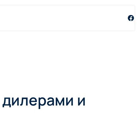
Fa
и дилерами и