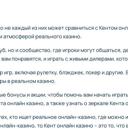
о не каждый из них может сравниться с Кентом онл
и атмосферой реального казино.
луб, но и сообщество, где игроки могут общаться, 
 вам понравятся, и играть с живыми дилерами, кото
 игр, включая рулетку, блэкджек, покер и другие.
ы в реальном казино.
ые бонусы и акции, чтобы помочь вам начать играт
а онлайн казино, а также узнать о зеркале Кента 
тех, кто ищет реальное онлайн-казино, где можно 
нлайн-казино, то Кент онлайн казино – это то, что 