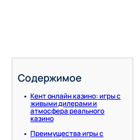
Содержимое
Кент онлайн казино: игры с
живыми дилерами и
атмосфера реального
казино
Преимущества игры с