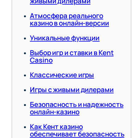
живыми дилерами
Атмосфера реального
казино в онлайн-версии
Уникальные функции
Выбор игр и ставки в Kent
Casino
Классические игры
Игры с живыми дилерами
Безопасность и надежность
онлайн-казино
Как Кент казино
обеспечивает безопасность