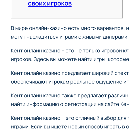
своих игроков
В мире онлайн-казино есть много вариантов, н
могут насладиться играми с живыми дилерами 
Кент онлайн казино – это не только игровой к
игроков. Здесь вы можете найти игры, которые
Кент онлайн казино предлагает широкий спектр
обеспечивают игрокам реальное ощущение игр
Кент онлайн казино также предлагает различн
найти информацию о регистрации на сайте Кент
Кент онлайн казино – это отличный выбор для 
играми. Если вы ищете новый способ играть в о