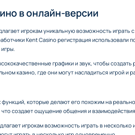
ино в онлайн-версии
едлагает игрокам уникальную возможность играть 
работчики Kent Casino регистрация использовали п
 игры.
ысококачественные графики и звук, чтобы создать 
льном казино, где они могут насладиться игрой и р
 функций, которые делают его похожим на реально
, что создает ощущение общения и взаимодействия
едлагает игрокам возможность играть в несколько
могут играть в несколько игр одновременно.