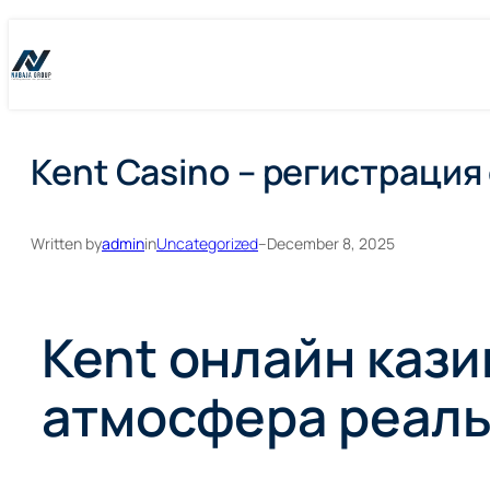
Skip
Skip
to
to
content
content
Kent Casino – регистрация
Written by
admin
in
Uncategorized
–
December 8, 2025
Kent онлайн кази
атмосфера реаль