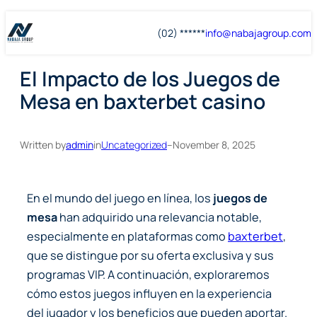
Skip
Skip
(02) ******
info@
nabajagroup
.com
to
to
content
content
El Impacto de los Juegos de
Mesa en baxterbet casino
Written by
admin
in
Uncategorized
–
November 8, 2025
En el mundo del juego en línea, los
juegos de
mesa
han adquirido una relevancia notable,
especialmente en plataformas como
baxterbet
,
que se distingue por su oferta exclusiva y sus
programas VIP. A continuación, exploraremos
cómo estos juegos influyen en la experiencia
del jugador y los beneficios que pueden aportar.