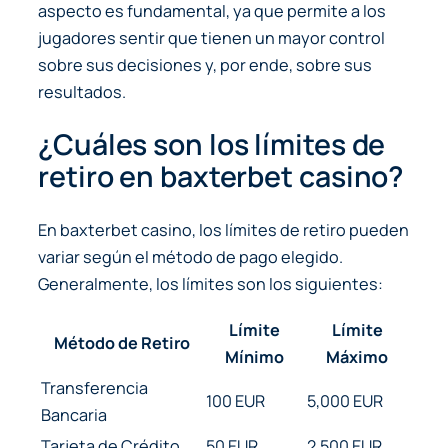
aspecto es fundamental, ya que permite a los
jugadores sentir que tienen un mayor control
sobre sus decisiones y, por ende, sobre sus
resultados.
¿Cuáles son los límites de
retiro en baxterbet casino?
En baxterbet casino, los límites de retiro pueden
variar según el método de pago elegido.
Generalmente, los límites son los siguientes:
Límite
Límite
Método de Retiro
Mínimo
Máximo
Transferencia
100 EUR
5,000 EUR
Bancaria
Tarjeta de Crédito
50 EUR
2,500 EUR