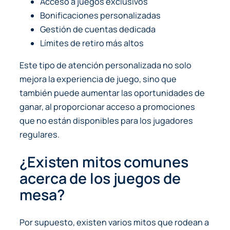
Acceso a juegos exclusivos
Bonificaciones personalizadas
Gestión de cuentas dedicada
Límites de retiro más altos
Este tipo de atención personalizada no solo
mejora la experiencia de juego, sino que
también puede aumentar las oportunidades de
ganar, al proporcionar acceso a promociones
que no están disponibles para los jugadores
regulares.
¿Existen mitos comunes
acerca de los juegos de
mesa?
Por supuesto, existen varios mitos que rodean a