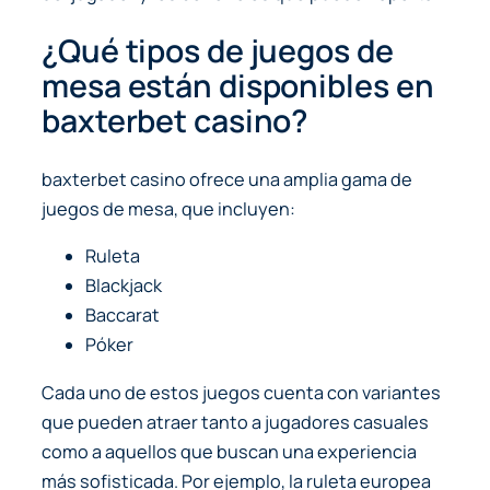
¿Qué tipos de juegos de
mesa están disponibles en
baxterbet casino?
baxterbet casino ofrece una amplia gama de
juegos de mesa, que incluyen:
Ruleta
Blackjack
Baccarat
Póker
Cada uno de estos juegos cuenta con variantes
que pueden atraer tanto a jugadores casuales
como a aquellos que buscan una experiencia
más sofisticada. Por ejemplo, la ruleta europea