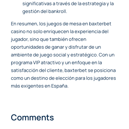
significativas a través de la estrategia y la
gestión del bankroll.
En resumen, los juegos de mesa en baxterbet
casino no solo enriquecen la experiencia del
jugador, sino que también ofrecen
oportunidades de ganar y disfrutar de un
ambiente de juego social y estratégico. Con un
programa VIP atractivo y un enfoque en la
satisfacción del cliente, baxterbet se posiciona
como un destino de elección para los jugadores
más exigentes en España.
Comments