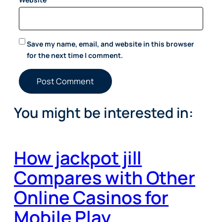
Save my name, email, and website in this browser
for the next time I comment.
You might be interested in:
How jackpot jill
Compares with Other
Online Casinos for
Mobile Play