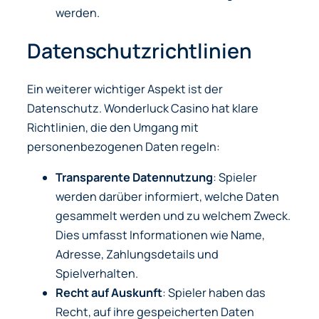
werden.
Datenschutzrichtlinien
Ein weiterer wichtiger Aspekt ist der
Datenschutz. Wonderluck Casino hat klare
Richtlinien, die den Umgang mit
personenbezogenen Daten regeln:
Transparente Datennutzung
: Spieler
werden darüber informiert, welche Daten
gesammelt werden und zu welchem Zweck.
Dies umfasst Informationen wie Name,
Adresse, Zahlungsdetails und
Spielverhalten.
Recht auf Auskunft
: Spieler haben das
Recht, auf ihre gespeicherten Daten