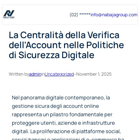
Skip
Skip
(02) ******
info@
nabajagroup
.com
to
to
content
content
La Centralità della Verifica
dell’Account nelle Politiche
di Sicurezza Digitale
Written by
admin
in
Uncategorized
–
November 1, 2025
Nel panorama digitale contemporaneo, la
gestione sicura degli account online
rappresenta un pilastro fondamentale per
proteggere utenti, aziende e infrastrutture
digitali. La proliferazione di piattaforme social,
servizi bancari e applicazioni di e-commerce ha