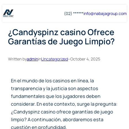
Skip
Skip
(02) ******
info@
nabajagroup
.com
to
to
content
content
¿Candyspinz casino Ofrece
Garantías de Juego Limpio?
Written by
admin
in
Uncategorized
–
October 4, 2025
En el mundo de los casinos en línea, la
transparencia y la justicia son aspectos
fundamentales que los jugadores deben
considerar. En este contexto, surge la pregunta:
¿Candyspinz casino ofrece garantías de juego
limpio? A continuación, abordaremos esta
cuestión en profundidad.