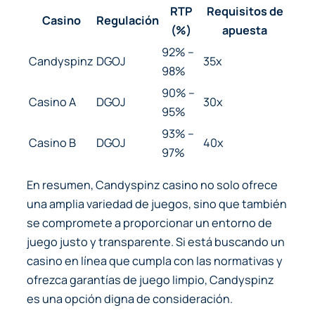
RTP
Requisitos de
Casino
Regulación
(%)
apuesta
92% –
Candyspinz
DGOJ
35x
98%
90% –
Casino A
DGOJ
30x
95%
93% –
Casino B
DGOJ
40x
97%
En resumen, Candyspinz casino no solo ofrece
una amplia variedad de juegos, sino que también
se compromete a proporcionar un entorno de
juego justo y transparente. Si está buscando un
casino en línea que cumpla con las normativas y
ofrezca garantías de juego limpio, Candyspinz
es una opción digna de consideración.