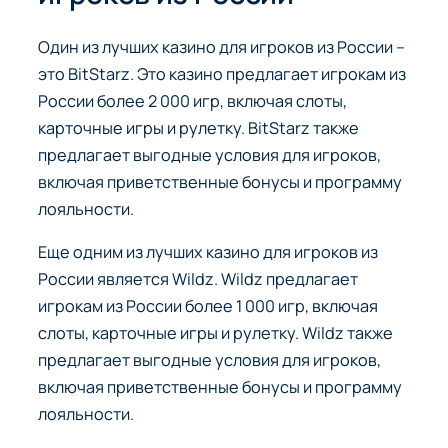
Один из лучших казино для игроков из России –
это BitStarz. Это казино предлагает игрокам из
России более 2 000 игр, включая слоты,
карточные игры и рулетку. BitStarz также
предлагает выгодные условия для игроков,
включая приветственные бонусы и программу
лояльности.
Еще одним из лучших казино для игроков из
России является Wildz. Wildz предлагает
игрокам из России более 1 000 игр, включая
слоты, карточные игры и рулетку. Wildz также
предлагает выгодные условия для игроков,
включая приветственные бонусы и программу
лояльности.