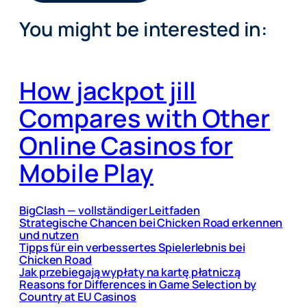
You might be interested in:
How jackpot jill
Compares with Other
Online Casinos for
Mobile Play
BigClash — vollständiger Leitfaden
Strategische Chancen bei Chicken Road erkennen
und nutzen
Tipps für ein verbessertes Spielerlebnis bei
Chicken Road
Jak przebiegają wypłaty na kartę płatniczą
Reasons for Differences in Game Selection by
Country at EU Casinos