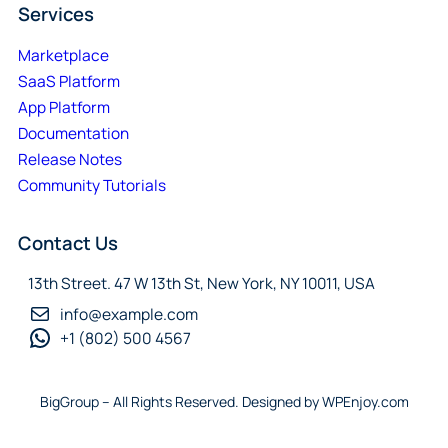
Services
Marketplace
SaaS Platform
App Platform
Documentation
Release Notes
Community Tutorials
Contact Us
13th Street. 47 W 13th St, New York, NY 10011, USA
info@example.com
+1 (802) 500 4567
BigGroup – All Rights Reserved. Designed by WPEnjoy.com