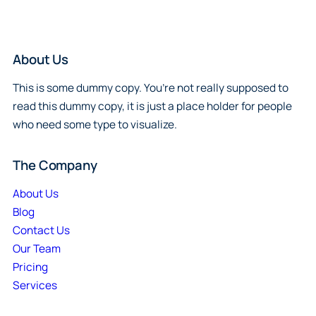
About Us
This is some dummy copy. You’re not really supposed to
read this dummy copy, it is just a place holder for people
who need some type to visualize.
The Company
About Us
Blog
Contact Us
Our Team
Pricing
Services