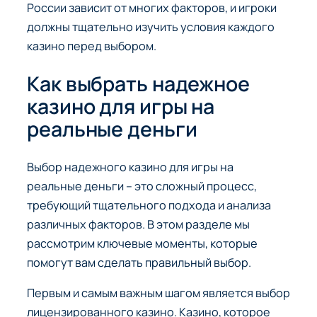
России зависит от многих факторов, и игроки
должны тщательно изучить условия каждого
казино перед выбором.
Как выбрать надежное
казино для игры на
реальные деньги
Выбор надежного казино для игры на
реальные деньги – это сложный процесс,
требующий тщательного подхода и анализа
различных факторов. В этом разделе мы
рассмотрим ключевые моменты, которые
помогут вам сделать правильный выбор.
Первым и самым важным шагом является выбор
лицензированного казино. Казино, которое