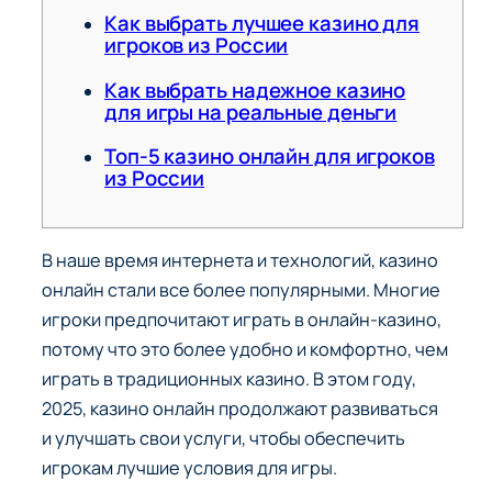
Как выбрать лучшее казино для
игроков из России
Как выбрать надежное казино
для игры на реальные деньги
Топ-5 казино онлайн для игроков
из России
В наше время интернета и технологий, казино
онлайн стали все более популярными. Многие
игроки предпочитают играть в онлайн-казино,
потому что это более удобно и комфортно, чем
играть в традиционных казино. В этом году,
2025, казино онлайн продолжают развиваться
и улучшать свои услуги, чтобы обеспечить
игрокам лучшие условия для игры.