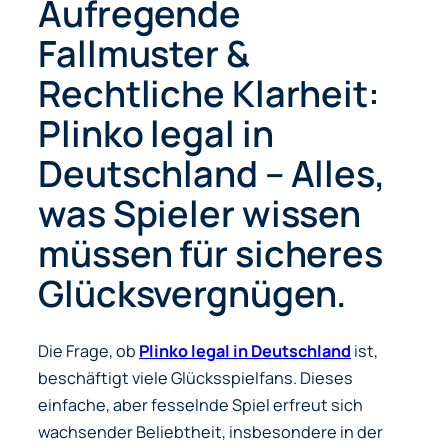
Aufregende
Fallmuster &
Rechtliche Klarheit:
Plinko legal in
Deutschland – Alles,
was Spieler wissen
müssen für sicheres
Glücksvergnügen.
Die Frage, ob
Plinko legal in Deutschland
ist,
beschäftigt viele Glücksspielfans. Dieses
einfache, aber fesselnde Spiel erfreut sich
wachsender Beliebtheit, insbesondere in der