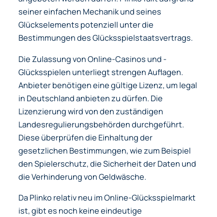
seiner einfachen Mechanik und seines
Glückselements potenziell unter die
Bestimmungen des Glücksspielstaatsvertrags.
Die Zulassung von Online-Casinos und -
Glücksspielen unterliegt strengen Auflagen.
Anbieter benötigen eine gültige Lizenz, um legal
in Deutschland anbieten zu dürfen. Die
Lizenzierung wird von den zuständigen
Landesregulierungsbehörden durchgeführt.
Diese überprüfen die Einhaltung der
gesetzlichen Bestimmungen, wie zum Beispiel
den Spielerschutz, die Sicherheit der Daten und
die Verhinderung von Geldwäsche.
Da Plinko relativ neu im Online-Glücksspielmarkt
ist, gibt es noch keine eindeutige