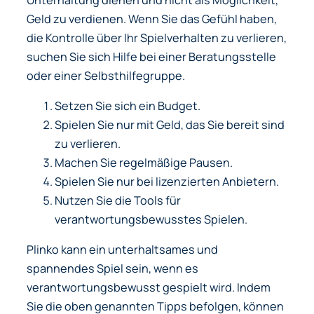
Geld zu verdienen. Wenn Sie das Gefühl haben,
die Kontrolle über Ihr Spielverhalten zu verlieren,
suchen Sie sich Hilfe bei einer Beratungsstelle
oder einer Selbsthilfegruppe.
Setzen Sie sich ein Budget.
Spielen Sie nur mit Geld, das Sie bereit sind
zu verlieren.
Machen Sie regelmäßige Pausen.
Spielen Sie nur bei lizenzierten Anbietern.
Nutzen Sie die Tools für
verantwortungsbewusstes Spielen.
Plinko kann ein unterhaltsames und
spannendes Spiel sein, wenn es
verantwortungsbewusst gespielt wird. Indem
Sie die oben genannten Tipps befolgen, können