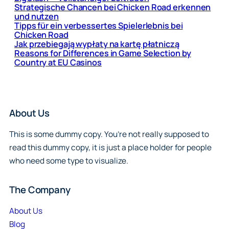
Strategische Chancen bei Chicken Road erkennen
und nutzen
Tipps für ein verbessertes Spielerlebnis bei
Chicken Road
Jak przebiegają wypłaty na kartę płatniczą
Reasons for Differences in Game Selection by
Country at EU Casinos
About Us
This is some dummy copy. You’re not really supposed to
read this dummy copy, it is just a place holder for people
who need some type to visualize.
The Company
About Us
Blog