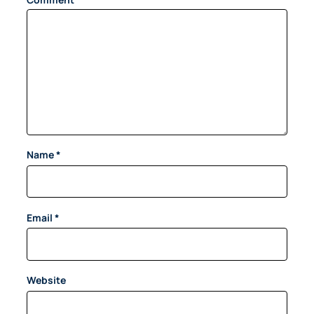
Name
*
Email
*
Website