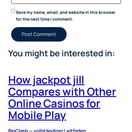
Save my name, email, and website in this browser
for the next time I comment.
You might be interested in:
How jackpot jill
Compares with Other
Online Casinos for
Mobile Play
BigClash — vollständiger Leitfaden