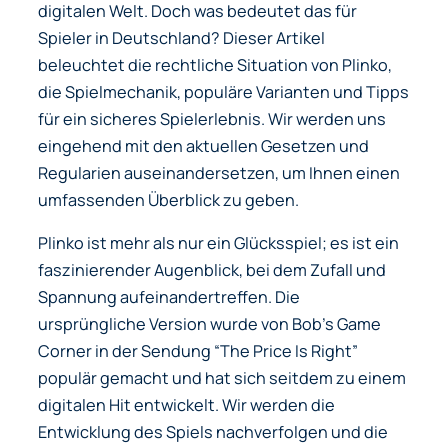
digitalen Welt. Doch was bedeutet das für
Spieler in Deutschland? Dieser Artikel
beleuchtet die rechtliche Situation von Plinko,
die Spielmechanik, populäre Varianten und Tipps
für ein sicheres Spielerlebnis. Wir werden uns
eingehend mit den aktuellen Gesetzen und
Regularien auseinandersetzen, um Ihnen einen
umfassenden Überblick zu geben.
Plinko ist mehr als nur ein Glücksspiel; es ist ein
faszinierender Augenblick, bei dem Zufall und
Spannung aufeinandertreffen. Die
ursprüngliche Version wurde von Bob’s Game
Corner in der Sendung “The Price Is Right”
populär gemacht und hat sich seitdem zu einem
digitalen Hit entwickelt. Wir werden die
Entwicklung des Spiels nachverfolgen und die