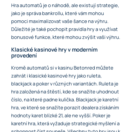
Hra automatů je o náhodě, ale existují strategie,
jako je správa bankrollu, které vám mohou
pomoci maximalizovat vaše šance na výhru.
Důležité je také pochopit pravidla hry a využívat
bonusové funkce, které mohou zvýšit vaši výhru.
Klasické kasinové hry v moderním
provedení
Kromě automatů si v kasinu Betonred můžete
zahrát i klasické kasinové hry jako ruleta,
blackjack a poker v různých variantách. Ruleta je
hra založená na štěstí, kde se snažíte uhodnout
číslo, na které padne kulička. Blackjack je karetní
hra, ve které se snažíte porazit dealera získáním
hodnoty karet blízké 21, ale ne vyšší. Poker je
karetní hra, která vyžaduje strategické myšlení a
schopnost číst soupeře. Všechny tyto hry jsou k