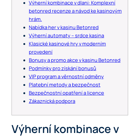
Výherní kombinace v dlani: Komplexní
betonred recenze a návod ke kasinovým
hrám.
Nabídka her v kasinu Betonred
Výherní automaty – srdce kasina
Klasické kasinové hry v moderním
provedení
Bonusy a promo akce v kasinu Betonred
Podmínky pro získání bonusů
VIP program a věrnostní odměny
Platební metody a bezpečnost
Bezpečnostní opatření a licence
Zákaznická podpora
Výherní kombinace v