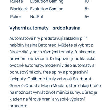
Ruleta
Evolution Gaming
10+
Blackjack
Evolution Gaming
8+
Poker
NetEnt
5+
Výherní automaty – srdce kasina
Automatové hry představují základní pilíř
nabídky kasina Betonred. Můžete si vybrat z
široké škály her s různými tématy, funkcemi a
úrovněmi obtížnosti. K dispozici jsou klasické
ovocné automaty, moderní video automaty s
bonusovými koly, free spiny a progresivní
jackpoty. Oblíbené tituly zahrnují Starburst,
Gonzo’s Quest a Mega Moolah, které lákají hráče
na možnost vyhrát život měnící sumy. Důraz je
kladen na férové hraní a vysoké výplatní
procento.