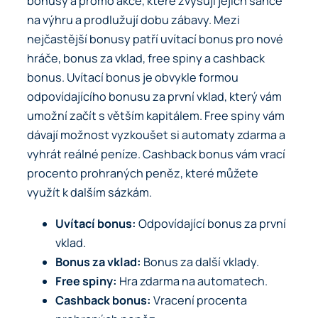
bonusy a promo akce, které zvyšují jejich šance
na výhru a prodlužují dobu zábavy. Mezi
nejčastější bonusy patří uvítací bonus pro nové
hráče, bonus za vklad, free spiny a cashback
bonus. Uvítací bonus je obvykle formou
odpovídajícího bonusu za první vklad, který vám
umožní začít s větším kapitálem. Free spiny vám
dávají možnost vyzkoušet si automaty zdarma a
vyhrát reálné peníze. Cashback bonus vám vrací
procento prohraných peněz, které můžete
využít k dalším sázkám.
Uvítací bonus:
Odpovídající bonus za první
vklad.
Bonus za vklad:
Bonus za další vklady.
Free spiny:
Hra zdarma na automatech.
Cashback bonus:
Vracení procenta