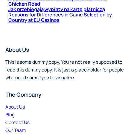
Chicken Road
Jak przebiegają wypłaty na kartę płatniczą
Reasons for Differences in Game Selection by
Country at EU Casinos
About Us
This is some dummy copy. You’re not really supposed to
read this dummy copy, it is just a place holder for people
who need some type to visualize.
The Company
About Us
Blog
Contact Us
Our Team