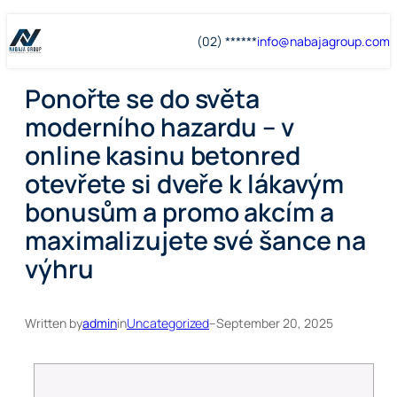
Skip
Skip
(02) ******
info@
nabajagroup
.com
to
to
content
content
Ponořte se do světa
moderního hazardu – v
online kasinu betonred
otevřete si dveře k lákavým
bonusům a promo akcím a
maximalizujete své šance na
výhru
Written by
admin
in
Uncategorized
–
September 20, 2025