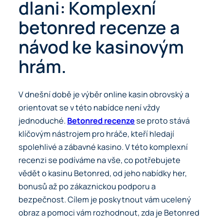
dlani: Komplexní
betonred recenze a
návod ke kasinovým
hrám.
V dnešní době je výběr online kasin obrovský a
orientovat se v této nabídce není vždy
jednoduché.
Betonred recenze
se proto stává
klíčovým nástrojem pro hráče, kteří hledají
spolehlivé a zábavné kasino. V této komplexní
recenzi se podíváme na vše, co potřebujete
vědět o kasinu Betonred, od jeho nabídky her,
bonusů až po zákaznickou podporu a
bezpečnost. Cílem je poskytnout vám ucelený
obraz a pomoci vám rozhodnout, zda je Betonred