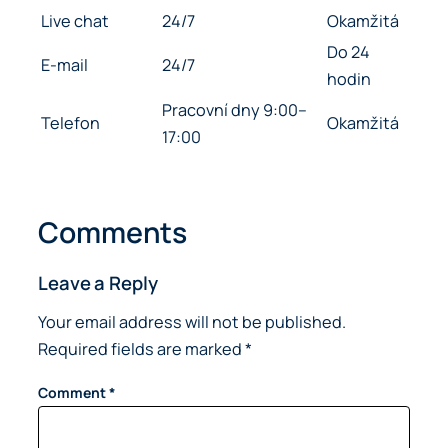
Live chat
24/7
Okamžitá
Do 24
E-mail
24/7
hodin
Pracovní dny 9:00–
Telefon
Okamžitá
17:00
Comments
Leave a Reply
Your email address will not be published.
Required fields are marked
*
Comment
*