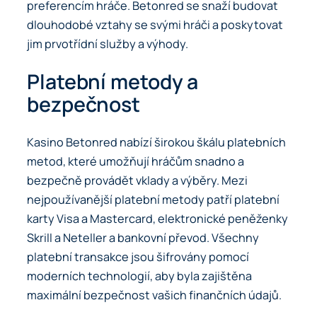
preferencím hráče. Betonred se snaží budovat
dlouhodobé vztahy se svými hráči a poskytovat
jim prvotřídní služby a výhody.
Platební metody a
bezpečnost
Kasino Betonred nabízí širokou škálu platebních
metod, které umožňují hráčům snadno a
bezpečně provádět vklady a výběry. Mezi
nejpoužívanější platební metody patří platební
karty Visa a Mastercard, elektronické peněženky
Skrill a Neteller a bankovní převod. Všechny
platební transakce jsou šifrovány pomocí
moderních technologií, aby byla zajištěna
maximální bezpečnost vašich finančních údajů.