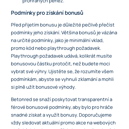
prohraných peněz.
Podmínky pro získání bonusů
Před přijetím bonusu je důležité pečlivě přečíst
podmínky jeho získání. Většina bonusů je vázána
na určité podmínky, jako je minimální vklad,
promo kód nebo playthrough požadavek.
Playthrough požadavek udává, kolikrát musíte
bonusovou částku protočit, než budete moci
vybrat své výhry. Ujistěte se, že rozumíte všem
podmínkám, abyste se vyhnuli zklamání a mohli
si plně užít bonusové výhody.
Betonred se snaží poskytovat transparentní a
férové bonusové podmínky, aby bylo pro hráče
snadné získat a využít bonusy. Doporučujeme
vždy sledovat aktuální promo akce na webových