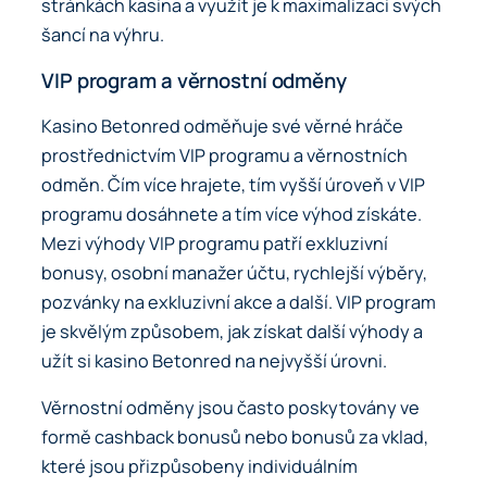
stránkách kasina a využít je k maximalizaci svých
šancí na výhru.
VIP program a věrnostní odměny
Kasino Betonred odměňuje své věrné hráče
prostřednictvím VIP programu a věrnostních
odměn. Čím více hrajete, tím vyšší úroveň v VIP
programu dosáhnete a tím více výhod získáte.
Mezi výhody VIP programu patří exkluzivní
bonusy, osobní manažer účtu, rychlejší výběry,
pozvánky na exkluzivní akce a další. VIP program
je skvělým způsobem, jak získat další výhody a
užít si kasino Betonred na nejvyšší úrovni.
Věrnostní odměny jsou často poskytovány ve
formě cashback bonusů nebo bonusů za vklad,
které jsou přizpůsobeny individuálním