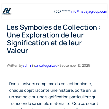
Skip
Skip
(02) ******
info@
nabajagroup
.com
to
to
content
content
Les Symboles de Collection :
Une Exploration de leur
Signification et de leur
Valeur
Written by
admin
in
Uncategorized
–
September 17, 2025
Dans l’univers complexe du collectionnisme,
chaque objet raconte une histoire, porte en lui
un symbole ou une signification particulière qui
transcende sa simple matérialité. Que ce soient