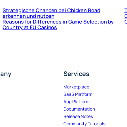
Strategische Chancen bei Chicken Road
T
erkennen und nutzen
Reasons for Differences in Game Selection by
C
Country at EU Casinos
pany
Services
Marketplace
SaaS Platform
App Platform
Documentation
Release Notes
Community Tutorials