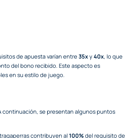
uisitos de apuesta varían entre
35x
y
40x
, lo que
onto del bono recibido. Este aspecto es
les en su estilo de juego.
. A continuación, se presentan algunos puntos
tragaperras contribuyen al
100%
del requisito de