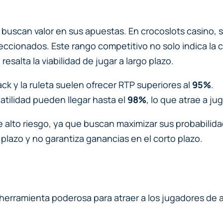
ue buscan valor en sus apuestas. En crocoslots casino,
cionados. Este rango competitivo no solo indica la c
esalta la viabilidad de jugar a largo plazo.
ck y la ruleta suelen ofrecer RTP superiores al
95%
.
atilidad pueden llegar hasta el
98%
, lo que atrae a 
 alto riesgo, ya que buscan maximizar sus probabilid
 plazo y no garantiza ganancias en el corto plazo.
erramienta poderosa para atraer a los jugadores de a