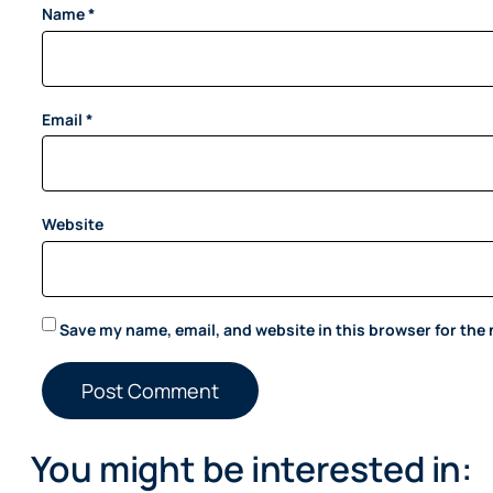
Name
*
Email
*
Website
Save my name, email, and website in this browser for the
You might be interested in: