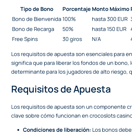
Tipo de Bono
Porcentaje
Monto Máximo
Bono de Bienvenida
100%
hasta 300 EUR
Bono de Recarga
50%
hasta 150 EUR
Free Spins
30 giros
N/A
Los requisitos de apuesta son esenciales para ent
significa que para liberar los fondos de un bono
determinante para los jugadores de alto riesgo, q
Requisitos de Apuesta
Los requisitos de apuesta son un componente crít
clave sobre cómo funcionan en crocoslots casino
Condiciones de liberación:
Los bonos deben 