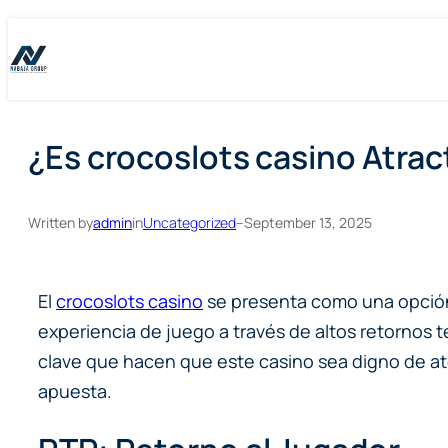
Skip
Skip
to
to
content
content
¿Es crocoslots casino Atrac
Written by
admin
in
Uncategorized
–
September 13, 2025
El
crocoslots casino
se presenta como una opción 
experiencia de juego a través de altos retornos t
clave que hacen que este casino sea digno de ate
apuesta.