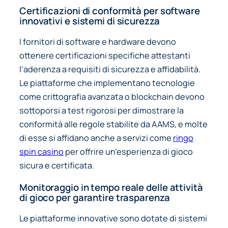
Certificazioni di conformità per software
innovativi e sistemi di sicurezza
I fornitori di software e hardware devono
ottenere certificazioni specifiche attestanti
l’aderenza a requisiti di sicurezza e affidabilità.
Le piattaforme che implementano tecnologie
come crittografia avanzata o blockchain devono
sottoporsi a test rigorosi per dimostrare la
conformità alle regole stabilite da AAMS, e molte
di esse si affidano anche a servizi come
ringo
spin casino
per offrire un’esperienza di gioco
sicura e certificata.
Monitoraggio in tempo reale delle attività
di gioco per garantire trasparenza
Le piattaforme innovative sono dotate di sistemi