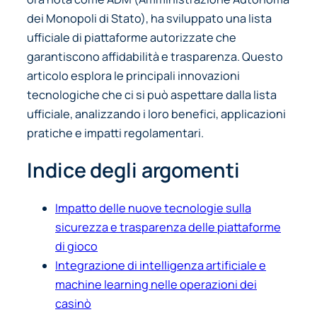
dei Monopoli di Stato), ha sviluppato una lista
ufficiale di piattaforme autorizzate che
garantiscono affidabilità e trasparenza. Questo
articolo esplora le principali innovazioni
tecnologiche che ci si può aspettare dalla lista
ufficiale, analizzando i loro benefici, applicazioni
pratiche e impatti regolamentari.
Indice degli argomenti
Impatto delle nuove tecnologie sulla
sicurezza e trasparenza delle piattaforme
di gioco
Integrazione di intelligenza artificiale e
machine learning nelle operazioni dei
casinò