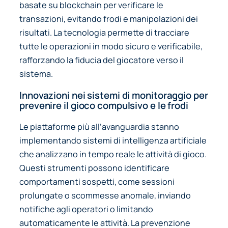
basate su blockchain per verificare le
transazioni, evitando frodi e manipolazioni dei
risultati. La tecnologia permette di tracciare
tutte le operazioni in modo sicuro e verificabile,
rafforzando la fiducia del giocatore verso il
sistema.
Innovazioni nei sistemi di monitoraggio per
prevenire il gioco compulsivo e le frodi
Le piattaforme più all’avanguardia stanno
implementando sistemi di intelligenza artificiale
che analizzano in tempo reale le attività di gioco.
Questi strumenti possono identificare
comportamenti sospetti, come sessioni
prolungate o scommesse anomale, inviando
notifiche agli operatori o limitando
automaticamente le attività. La prevenzione