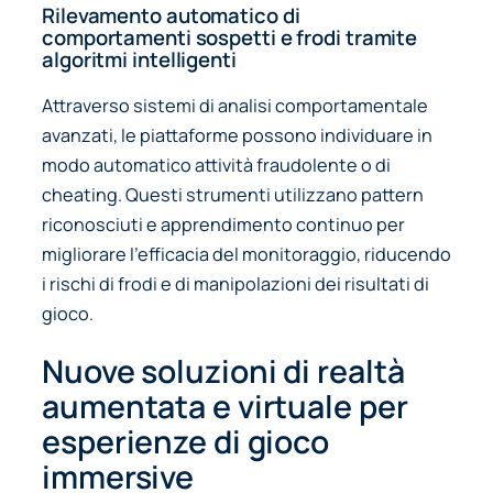
Rilevamento automatico di
comportamenti sospetti e frodi tramite
algoritmi intelligenti
Attraverso sistemi di analisi comportamentale
avanzati, le piattaforme possono individuare in
modo automatico attività fraudolente o di
cheating. Questi strumenti utilizzano pattern
riconosciuti e apprendimento continuo per
migliorare l’efficacia del monitoraggio, riducendo
i rischi di frodi e di manipolazioni dei risultati di
gioco.
Nuove soluzioni di realtà
aumentata e virtuale per
esperienze di gioco
immersive