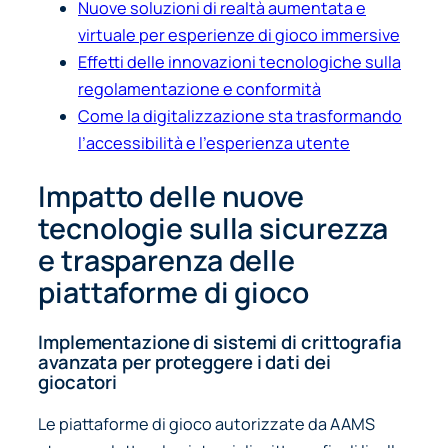
Nuove soluzioni di realtà aumentata e
virtuale per esperienze di gioco immersive
Effetti delle innovazioni tecnologiche sulla
regolamentazione e conformità
Come la digitalizzazione sta trasformando
l’accessibilità e l’esperienza utente
Impatto delle nuove
tecnologie sulla sicurezza
e trasparenza delle
piattaforme di gioco
Implementazione di sistemi di crittografia
avanzata per proteggere i dati dei
giocatori
Le piattaforme di gioco autorizzate da AAMS