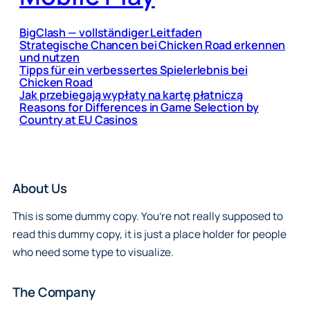
BigClash — vollständiger Leitfaden
Strategische Chancen bei Chicken Road erkennen
und nutzen
Tipps für ein verbessertes Spielerlebnis bei
Chicken Road
Jak przebiegają wypłaty na kartę płatniczą
Reasons for Differences in Game Selection by
Country at EU Casinos
About Us
This is some dummy copy. You’re not really supposed to
read this dummy copy, it is just a place holder for people
who need some type to visualize.
The Company