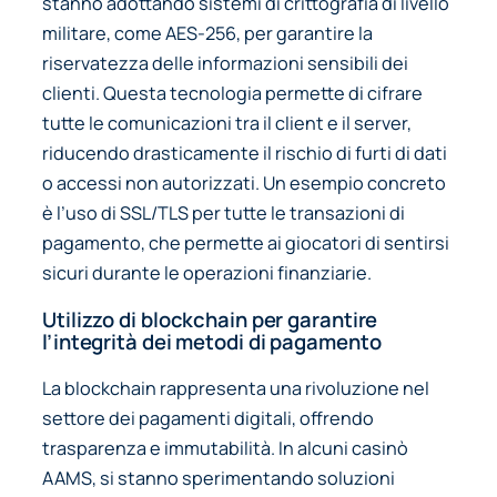
stanno adottando sistemi di crittografia di livello
militare, come AES-256, per garantire la
riservatezza delle informazioni sensibili dei
clienti. Questa tecnologia permette di cifrare
tutte le comunicazioni tra il client e il server,
riducendo drasticamente il rischio di furti di dati
o accessi non autorizzati. Un esempio concreto
è l’uso di SSL/TLS per tutte le transazioni di
pagamento, che permette ai giocatori di sentirsi
sicuri durante le operazioni finanziarie.
Utilizzo di blockchain per garantire
l’integrità dei metodi di pagamento
La blockchain rappresenta una rivoluzione nel
settore dei pagamenti digitali, offrendo
trasparenza e immutabilità. In alcuni casinò
AAMS, si stanno sperimentando soluzioni