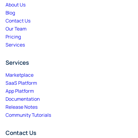
About Us
Blog
Contact Us
Our Team
Pricing
Services
Services
Marketplace
SaaS Platform
App Platform
Documentation
Release Notes
Community Tutorials
Contact Us