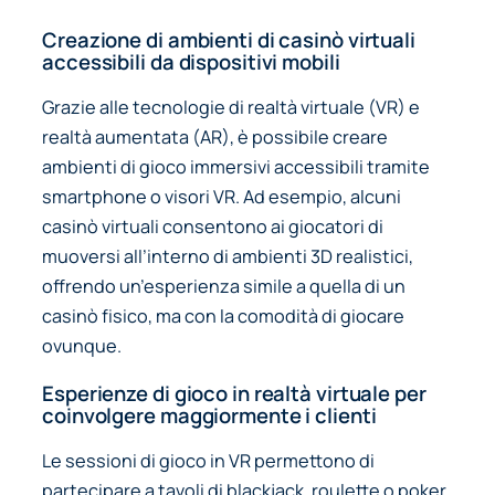
Creazione di ambienti di casinò virtuali
accessibili da dispositivi mobili
Grazie alle tecnologie di realtà virtuale (VR) e
realtà aumentata (AR), è possibile creare
ambienti di gioco immersivi accessibili tramite
smartphone o visori VR. Ad esempio, alcuni
casinò virtuali consentono ai giocatori di
muoversi all’interno di ambienti 3D realistici,
offrendo un’esperienza simile a quella di un
casinò fisico, ma con la comodità di giocare
ovunque.
Esperienze di gioco in realtà virtuale per
coinvolgere maggiormente i clienti
Le sessioni di gioco in VR permettono di
partecipare a tavoli di blackjack, roulette o poker