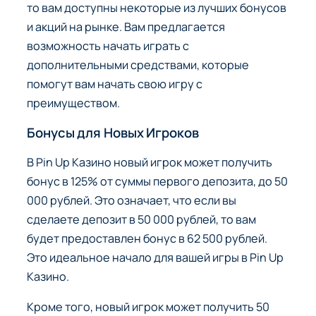
то вам доступны некоторые из лучших бонусов
и акций на рынке. Вам предлагается
возможность начать играть с
дополнительными средствами, которые
помогут вам начать свою игру с
преимуществом.
Бонусы для Новых Игроков
В Pin Up Казино новый игрок может получить
бонус в 125% от суммы первого депозита, до 50
000 рублей. Это означает, что если вы
сделаете депозит в 50 000 рублей, то вам
будет предоставлен бонус в 62 500 рублей.
Это идеальное начало для вашей игры в Pin Up
Казино.
Кроме того, новый игрок может получить 50