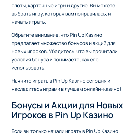
слоты, карточные игры и другие. Вы можете
выбрать игру, которая вам понравилась, и
начать играть.
Обратите внимание, что Pin Up Казино
предлагает множество бонусов и акций для
новых игроков. Убедитесь, что вы прочитали
условия бонуса и понимаете, как его
использовать.
Начните играть в Pin Up Казино сегодня и
насладитесь играми в лучшем онлайн-казино!
Бонусы и Акции для Новых
Игроков в Pin Up Казино
Если вы только начали играть в Pin Up Казино,