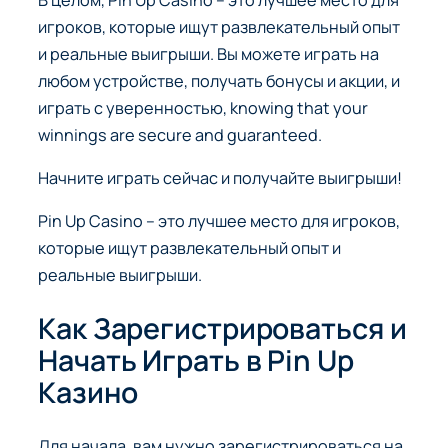
игроков, которые ищут развлекательный опыт
и реальные выигрыши. Вы можете играть на
любом устройстве, получать бонусы и акции, и
играть с уверенностью, knowing that your
winnings are secure and guaranteed.
Начните играть сейчас и получайте выигрыши!
Pin Up Casino – это лучшее место для игроков,
которые ищут развлекательный опыт и
реальные выигрыши.
Как Зарегистрироваться и
Начать Играть в Pin Up
Казино
Для начала, вам нужно зарегистрироваться на