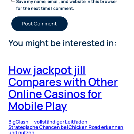
Save my name, email, and website in this browser
for the next time I comment.
You might be interested in:
How jackpot jill
Compares with Other
Online Casinos for
Mobile Play
BigClash — vollständiger Leitfaden
Strategische Chancen bei Chicken Road erkennen
und nutzen