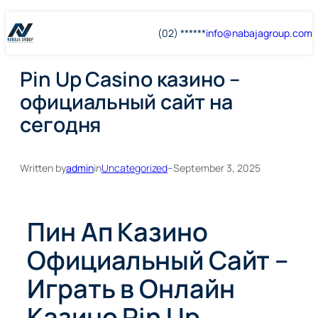
Skip
Skip
(02) ******
info@
nabajagroup
.com
to
to
content
content
Pin Up Casino казино –
официальный сайт на
сегодня
Written by
admin
in
Uncategorized
–
September 3, 2025
Пин Ап Казино
Официальный Сайт –
Играть в Онлайн
Казино Pin Up