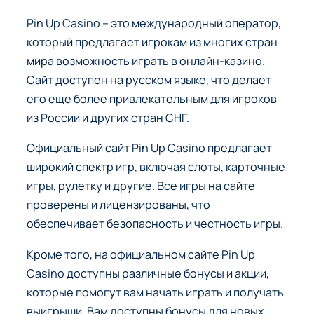
Pin Up Casino – это международный оператор,
который предлагает игрокам из многих стран
мира возможность играть в онлайн-казино.
Сайт доступен на русском языке, что делает
его еще более привлекательным для игроков
из России и других стран СНГ.
Официальный сайт Pin Up Casino предлагает
широкий спектр игр, включая слоты, карточные
игры, рулетку и другие. Все игры на сайте
проверены и лицензированы, что
обеспечивает безопасность и честность игры.
Кроме того, на официальном сайте Pin Up
Casino доступны различные бонусы и акции,
которые помогут вам начать играть и получать
выигрыши. Вам доступны бонусы для новых