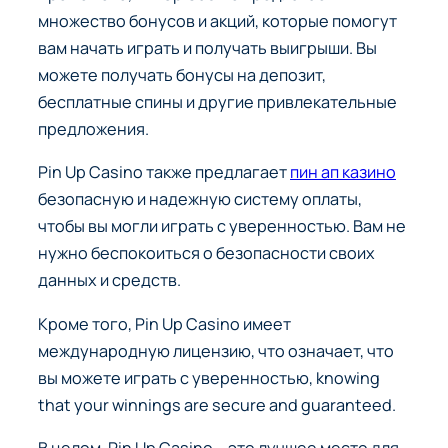
множество бонусов и акций, которые помогут
вам начать играть и получать выигрыши. Вы
можете получать бонусы на депозит,
бесплатные спины и другие привлекательные
предложения.
Pin Up Casino также предлагает
пин ап казино
безопасную и надежную систему оплаты,
чтобы вы могли играть с уверенностью. Вам не
нужно беспокоиться о безопасности своих
данных и средств.
Кроме того, Pin Up Casino имеет
международную лицензию, что означает, что
вы можете играть с уверенностью, knowing
that your winnings are secure and guaranteed.
В целом, Pin Up Casino – это лучшее место для