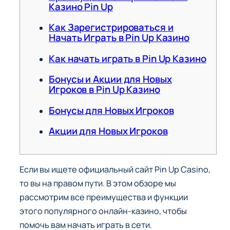
Казино Pin Up
Как Зарегистрироваться и
Начать Играть в Pin Up Казино
Как начать играть в Pin Up Казино
Бонусы и Акции для Новых
Игроков в Pin Up Казино
Бонусы для Новых Игроков
Акции для Новых Игроков
Если вы ищете официальный сайт Pin Up Casino,
то вы на правом пути. В этом обзоре мы
рассмотрим все преимущества и функции
этого популярного онлайн-казино, чтобы
помочь вам начать играть в сети.