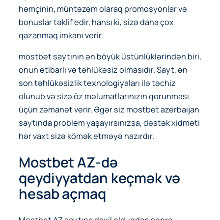
həmçinin, müntəzəm olaraq promosyonlar və
bonuslar təklif edir, hansı ki, sizə daha çox
qazanmaq imkanı verir.
mostbet saytının ən böyük üstünlüklərindən biri,
onun etibarlı və təhlükəsiz olmasıdır. Sayt, ən
son təhlükəsizlik texnologiyaları ilə təchiz
olunub və sizə öz məlumatlarınızın qorunması
üçün zəmanət verir. Əgər siz mostbet azerbaijan
saytında problem yaşayırsınızsa, dəstək xidməti
hər vaxt sizə kömək etməyə hazırdır.
Mostbet AZ-də
qeydiyyatdan keçmək və
hesab açmaq
Mostbet AZ saytına daxil olduqdan sonra,