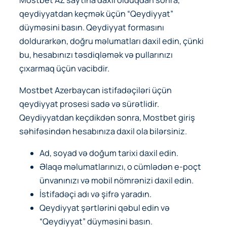
qeydiyyatdan keçmək üçün “Qeydiyyat”
düyməsini basın. Qeydiyyat formasını
doldurarkən, doğru məlumatları daxil edin, çünki
bu, hesabınızı təsdiqləmək və pullarınızı
çıxarmaq üçün vacibdir.
Mostbet Azerbaycan istifadəçiləri üçün
qeydiyyat prosesi sadə və sürətlidir.
Qeydiyyatdan keçdikdən sonra, Mostbet giriş
səhifəsindən hesabınıza daxil ola bilərsiniz.
Ad, soyad və doğum tarixi daxil edin.
Əlaqə məlumatlarınızı, o cümlədən e-poçt
ünvanınızı və mobil nömrənizi daxil edin.
İstifadəçi adı və şifrə yaradın.
Qeydiyyat şərtlərini qəbul edin və
“Qeydiyyat” düyməsini basın.