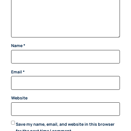
Name
*
Email
*
Website
Save my name, email, and website in this browser
for the next time I comment.