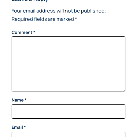
Your email address will not be published.
Required fields are marked
*
Comment
*
Name
*
Email
*