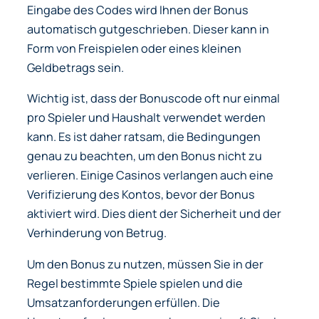
Eingabe des Codes wird Ihnen der Bonus
automatisch gutgeschrieben. Dieser kann in
Form von Freispielen oder eines kleinen
Geldbetrags sein.
Wichtig ist, dass der Bonuscode oft nur einmal
pro Spieler und Haushalt verwendet werden
kann. Es ist daher ratsam, die Bedingungen
genau zu beachten, um den Bonus nicht zu
verlieren. Einige Casinos verlangen auch eine
Verifizierung des Kontos, bevor der Bonus
aktiviert wird. Dies dient der Sicherheit und der
Verhinderung von Betrug.
Um den Bonus zu nutzen, müssen Sie in der
Regel bestimmte Spiele spielen und die
Umsatzanforderungen erfüllen. Die