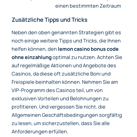
einen bestimmten Zeitraum
Zusätzliche Tipps und Tricks
Neben den oben genannten Strategien gibt es
noch einige weitere Tipps und Tricks, die Ihnen
helfen können, den
lemon casino bonus code
ohne einzahlung
optimal zu nutzen. Achten Sie
auf regelmäßige Aktionen und Angebote des
Casinos, da diese oft zusätzliche Boni und
Freispiele beinhalten können. Nehmen Sie am
VIP-Programm des Casinos teil, um von
exklusiven Vorteilen und Belohnungen zu
profitieren. Und vergessen Sie nicht, die
Allgemeinen Geschäftsbedingungen sorgfältig
zu lesen, um sicherzustellen, dass Sie alle
Anforderungen erfüllen.