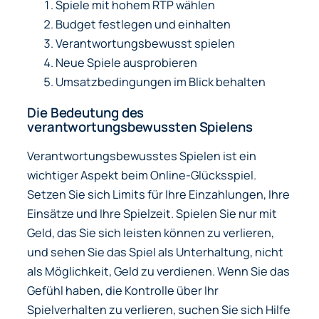
Spiele mit hohem RTP wählen
Budget festlegen und einhalten
Verantwortungsbewusst spielen
Neue Spiele ausprobieren
Umsatzbedingungen im Blick behalten
Die Bedeutung des
verantwortungsbewussten Spielens
Verantwortungsbewusstes Spielen ist ein
wichtiger Aspekt beim Online-Glücksspiel.
Setzen Sie sich Limits für Ihre Einzahlungen, Ihre
Einsätze und Ihre Spielzeit. Spielen Sie nur mit
Geld, das Sie sich leisten können zu verlieren,
und sehen Sie das Spiel als Unterhaltung, nicht
als Möglichkeit, Geld zu verdienen. Wenn Sie das
Gefühl haben, die Kontrolle über Ihr
Spielverhalten zu verlieren, suchen Sie sich Hilfe