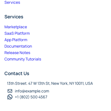
Services
Services
Marketplace
SaaS Platform
App Platform
Documentation
Release Notes
Community Tutorials
Contact Us
13th Street. 47 W 13th St, New York, NY 10011, USA
info@example.com
+1 (802) 500 4567