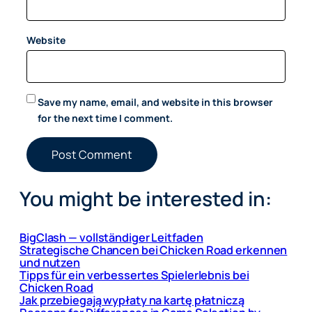
Website
Save my name, email, and website in this browser
for the next time I comment.
You might be interested in:
BigClash — vollständiger Leitfaden
Strategische Chancen bei Chicken Road erkennen
und nutzen
Tipps für ein verbessertes Spielerlebnis bei
Chicken Road
Jak przebiegają wypłaty na kartę płatniczą