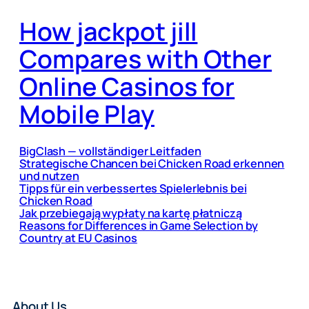
How jackpot jill
Compares with Other
Online Casinos for
Mobile Play
BigClash — vollständiger Leitfaden
Strategische Chancen bei Chicken Road erkennen
und nutzen
Tipps für ein verbessertes Spielerlebnis bei
Chicken Road
Jak przebiegają wypłaty na kartę płatniczą
Reasons for Differences in Game Selection by
Country at EU Casinos
About Us