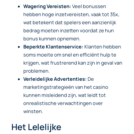
Wagering Vereisten:
Veel bonussen
hebben hoge inzetvereisten, vaak tot 35x,
wat betekent dat spelers een aanzienlijk
bedrag moeten inzetten voordat ze hun
bonus kunnen opnemen.
Beperkte Klantenservice:
Klanten hebben
soms moeite om snel en efficiënt hulp te
krijgen, wat frustrerend kan zijn in geval van
problemen.
Verleidelijke Advertenties:
De
marketingstrategieën van het casino
kunnen misleidend zijn, wat leidt tot
onrealistische verwachtingen over
winsten.
Het Lelelijke