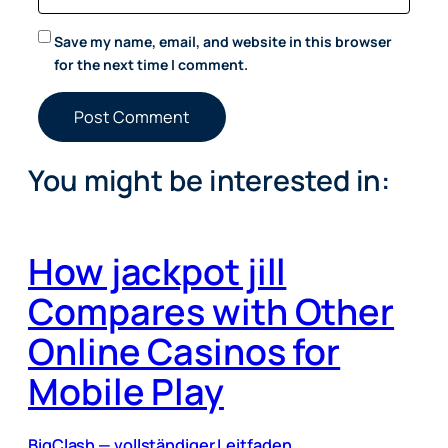
Save my name, email, and website in this browser
for the next time I comment.
You might be interested in:
How jackpot jill
Compares with Other
Online Casinos for
Mobile Play
BigClash — vollständiger Leitfaden