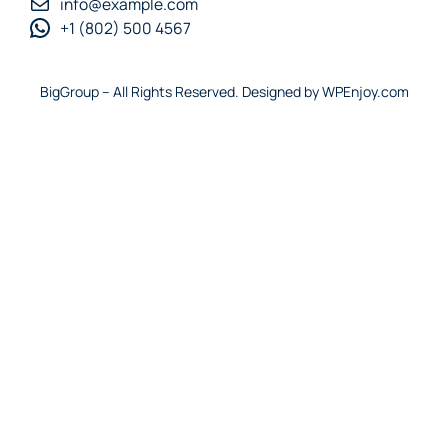
info@example.com
+1 (802) 500 4567
BigGroup – All Rights Reserved. Designed by WPEnjoy.com