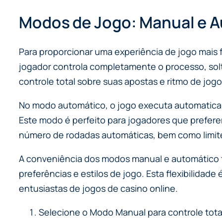
Modos de Jogo: Manual e 
Para proporcionar uma experiência de jogo mais 
jogador controla completamente o processo, solt
controle total sobre suas apostas e ritmo de jogo
No modo automático, o jogo executa automaticam
Este modo é perfeito para jogadores que prefere
número de rodadas automáticas, bem como limite
A conveniência dos modos manual e automático 
preferências e estilos de jogo. Esta flexibilidad
entusiastas de jogos de casino online.
Selecione o Modo Manual para controle tota