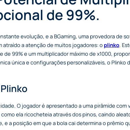
pcional de 99%.
onstante evolução, e a BGaming, uma provedora de so
m atraído a atenção de muitos jogadores: o
plinko
. Es
te de 99% e um multiplicador máximo de x1000, prop
nica única e configurações personalizáveis, o Plink
Plinko
icidade. O jogador é apresentado a uma pirâmide com vár
ar como ela ricocheteia através dos pinos, caindo al
 e a posição em que a bola cai determina o prêmio qu