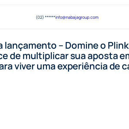
(02) ******
info@
nabajagroup
.com
da lançamento – Domine o Pli
ce de multiplicar sua aposta e
para viver uma experiência de 