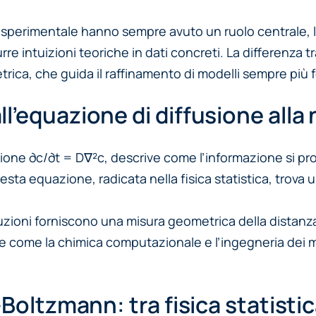
one sperimentale hanno sempre avuto un ruolo centrale,
 intuizioni teoriche in dati concreti. La differenza tr
rica, che guida il raffinamento di modelli sempre più fe
’equazione di diffusione alla n
azione ∂c/∂t = D∇²c, descrive come l’informazione si 
ta equazione, radicata nella fisica statistica, trova u
buzioni forniscono una misura geometrica della distanza
pline come la chimica computazionale e l’ingegneria dei 
oltzmann: tra fisica statistica