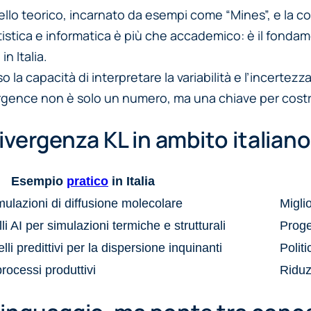
llo teorico, incarnato da esempi come “Mines”, e la com
istica e informatica è più che accademico: è il fondame
n Italia.
so la capacità di interpretare la variabilità e l’incerte
vergence non è solo un numero, ma una chiave per costr
divergenza KL in ambito italiano
Esempio
pratico
in Italia
mulazioni di diffusione molecolare
Migli
i AI per simulazioni termiche e strutturali
Proget
li predittivi per la dispersione inquinanti
Politi
processi produttivi
Riduz