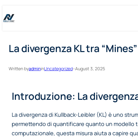
Skip
Skip
to
to
content
content
La divergenza KL tra “Mines” 
Written by
admin
in
Uncategorized
–
August 3, 2025
Introduzione: La divergenz
La divergenza di Kullback-Leibler (KL) è uno stru
permettendo di quantificare quanto un modello teori
computazionale, questa misura aiuta a capire qua