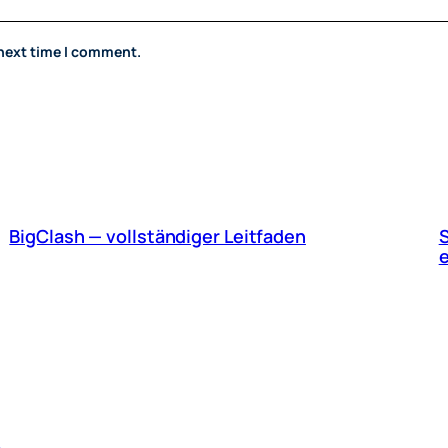
 next time I comment.
BigClash — vollständiger Leitfaden
S
e