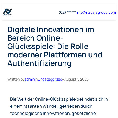
Skip
Skip
(02) ******
info@
nabajagroup
.com
to
to
content
content
Digitale Innovationen im
Bereich Online-
Glücksspiele: Die Rolle
moderner Plattformen und
Authentifizierung
Written by
admin
in
Uncategorized
–
August 1, 2025
Die Welt der Online-Glücksspiele befindet sich in
einem rasanten Wandel, getrieben durch
technologische Innovationen, gesetzliche