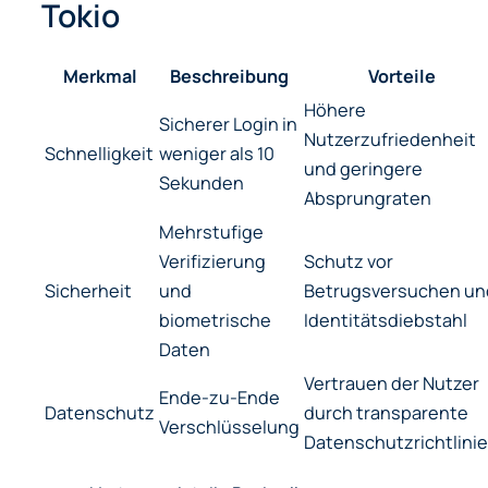
Tokio
Merkmal
Beschreibung
Vorteile
Höhere
Sicherer Login in
Nutzerzufriedenheit
Schnelligkeit
weniger als 10
und geringere
Sekunden
Absprungraten
Mehrstufige
Verifizierung
Schutz vor
Sicherheit
und
Betrugsversuchen un
biometrische
Identitätsdiebstahl
Daten
Vertrauen der Nutzer
Ende-zu-Ende
Datenschutz
durch transparente
Verschlüsselung
Datenschutzrichtlini