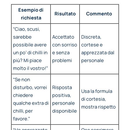
Esempio di
Risultato
Commento
richiesta
“Ciao, scusi,
sarebbe
Accettato
Discreta,
possibile avere
con sorriso
cortese e
un po’ di chilli in
e senza
apprezzata dal
più? Mi piace
problemi
personale
molto il vostro!”
“Se non
disturbo, vorrei
Risposta
Usa la formula
chiedere
positiva,
di cortesia,
qualche extra di
personale
mostra rispetto
chilli, per
disponibile
favore.”
“Ho apprezzato
Osa esprimere