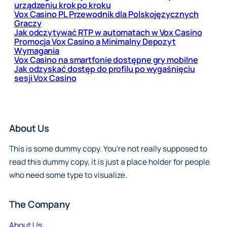
urządzeniu krok po kroku
Vox Casino PL Przewodnik dla Polskojęzycznych
Graczy
Jak odczytywać RTP w automatach w Vox Casino
Promocja Vox Casino a Minimalny Depozyt
Wymagania
Vox Casino na smartfonie dostępne gry mobilne
Jak odzyskać dostęp do profilu po wygaśnięciu
sesji Vox Casino
About Us
This is some dummy copy. You’re not really supposed to
read this dummy copy, it is just a place holder for people
who need some type to visualize.
The Company
About Us