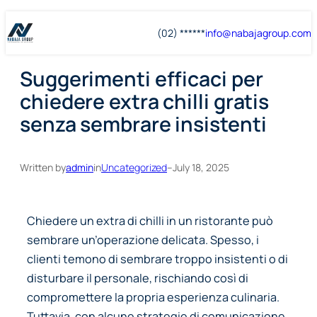
Skip
Skip
(02) ******
info@
nabajagroup
.com
to
to
content
content
Suggerimenti efficaci per
chiedere extra chilli gratis
senza sembrare insistenti
Written by
admin
in
Uncategorized
–
July 18, 2025
Chiedere un extra di chilli in un ristorante può
sembrare un’operazione delicata. Spesso, i
clienti temono di sembrare troppo insistenti o di
disturbare il personale, rischiando così di
compromettere la propria esperienza culinaria.
Tuttavia, con alcune strategie di comunicazione