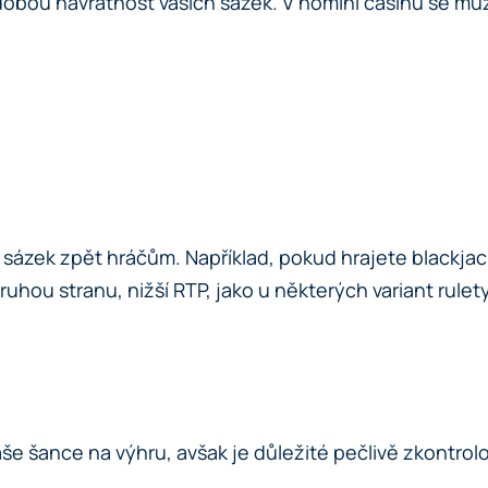
dobou návratnost vašich sázek. V nomini casinu se můž
 sázek zpět hráčům. Například, pokud hrajete blackj
 druhou stranu, nižší RTP, jako u některých variant ru
e šance na výhru, avšak je důležité pečlivě zkontrolo