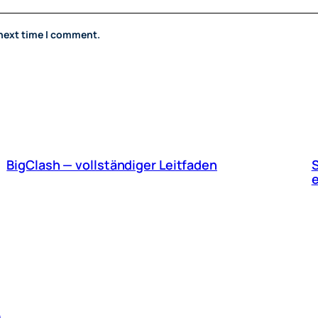
 next time I comment.
BigClash — vollständiger Leitfaden
S
e