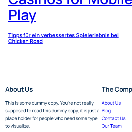
Play
Tipps für ein verbessertes Spielerlebnis bei
Chicken Road
About Us
The Com
This is some dummy copy. You’re not really
About Us
supposed to read this dummy copy, it is just a
Blog
place holder for people who need some type
Contact Us
to visualize.
Our Team