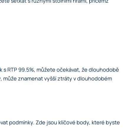
ete setkat s různými stolními hrami, přičemž
ack s RTP 99.5%, můžete očekávat, že dlouhodobě
lety, může znamenat vyšší ztráty v dlouhodobém
vat podmínky. Zde jsou klíčové body, které byste