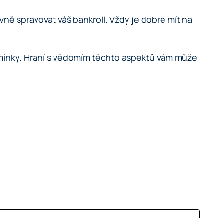
ně spravovat váš bankroll. Vždy je dobré mít na
dmínky. Hraní s vědomím těchto aspektů vám může