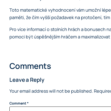
Toto matematické vyhodnocení vám umožní lépe po
paměti, že čím vyšší požadavek na protočení, tím s
Pro více informací o stolních hrách a bonusech n
pomoci být úspěšnějším hráčem a maximalizovat 
Comments
Leave a Reply
Your email address will not be published.
Require
Comment
*