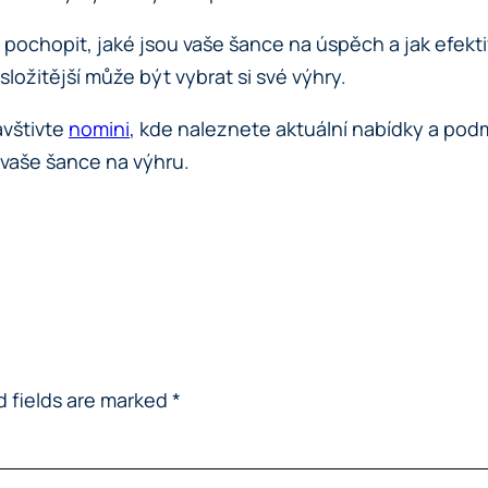
chopit, jaké jsou vaše šance na úspěch a jak efektiv
ložitější může být vybrat si své výhry.
avštivte
nomini
, kde naleznete aktuální nabídky a po
vaše šance na výhru.
d fields are marked
*