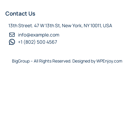
Contact Us
13th Street. 47 W 13th St, New York, NY 10011, USA
info@example.com
+1 (802) 500 4567
BigGroup – All Rights Reserved. Designed by WPEnjoy.com