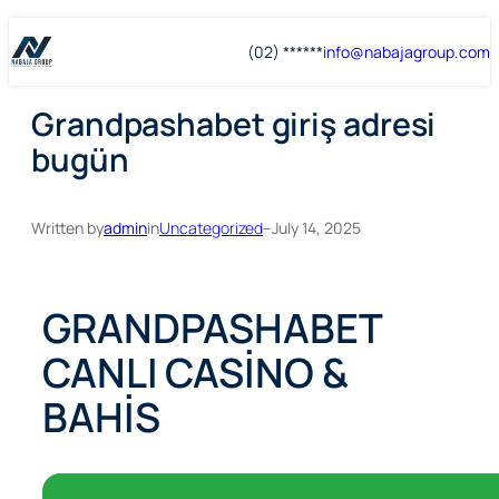
Skip
Skip
(02) ******
info@
nabajagroup
.com
to
to
content
content
Grandpashabet giriş adresi
bugün
Written by
admin
in
Uncategorized
–
July 14, 2025
GRANDPASHABET
CANLI CASİNO &
BAHİS