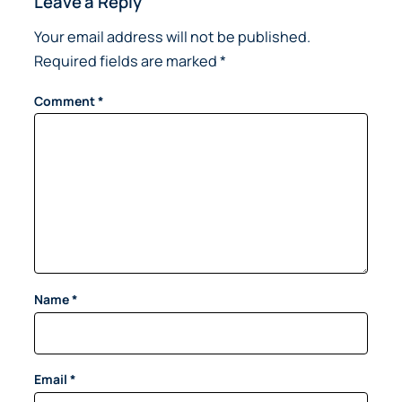
Leave a Reply
Your email address will not be published.
Required fields are marked
*
Comment
*
Name
*
Email
*