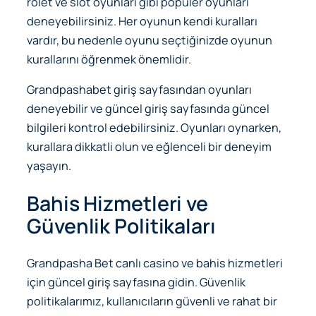
rolet ve slot oyunları gibi popüler oyunları
deneyebilirsiniz. Her oyunun kendi kuralları
vardır, bu nedenle oyunu seçtiğinizde oyunun
kurallarını öğrenmek önemlidir.
Grandpashabet giriş sayfasından oyunları
deneyebilir ve güncel giriş sayfasında güncel
bilgileri kontrol edebilirsiniz. Oyunları oynarken,
kurallara dikkatli olun ve eğlenceli bir deneyim
yaşayın.
Bahis Hizmetleri ve
Güvenlik Politikaları
Grandpasha Bet canlı casino ve bahis hizmetleri
için güncel giriş sayfasına gidin. Güvenlik
politikalarımız, kullanıcıların güvenli ve rahat bir