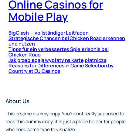
Online Casinos for
Mobile Play
BigClash — vollständiger Leitfaden
Strategische Chancen bei Chicken Road erkennen
und nutzen
Tipps für ein verbessertes Spielerlebnis bei
Chicken Road
Jak przebiegają wypłaty na kartę płatniczą
Reasons for Differences in Game Selection by
Country at EU Casinos
About Us
This is some dummy copy. You’re not really supposed to
read this dummy copy, it is just a place holder for people
who need some type to visualize.