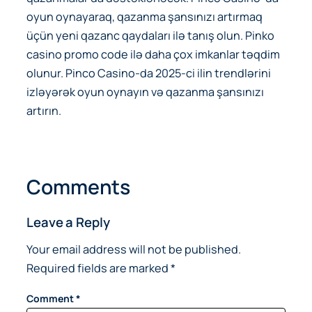
oyun oynayaraq, qazanma şansınızı artırmaq
üçün yeni qazanc qaydaları ilə tanış olun. Pinko
casino promo code ilə daha çox imkanlar təqdim
olunur. Pinco Casino-da 2025-ci ilin trendlərini
izləyərək oyun oynayın və qazanma şansınızı
artırın.
Comments
Leave a Reply
Your email address will not be published.
Required fields are marked
*
Comment
*