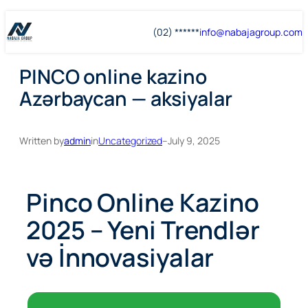
Skip
Skip
(02) ******
info@
nabajagroup
.com
to
to
content
content
PINCO online kazino
Azərbaycan — aksiyalar
Written by
admin
in
Uncategorized
–
July 9, 2025
Pinco Online Kazino
2025 – Yeni Trendlər
və İnnovasiyalar