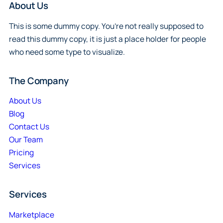
About Us
This is some dummy copy. You’re not really supposed to
read this dummy copy, it is just a place holder for people
who need some type to visualize.
The Company
About Us
Blog
Contact Us
Our Team
Pricing
Services
Services
Marketplace