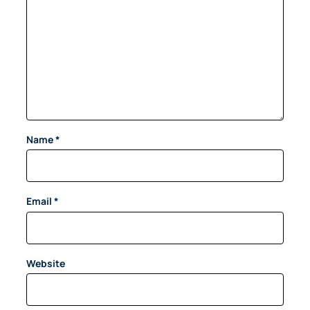
Name
*
Email
*
Website