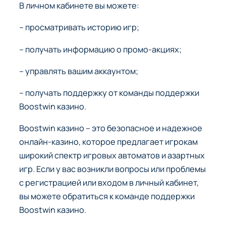
В личном кабинете вы можете:
– просматривать историю игр;
– получать информацию о промо-акциях;
– управлять вашим аккаунтом;
– получать поддержку от команды поддержки
Boostwin казино.
Boostwin казино – это безопасное и надежное
онлайн-казино, которое предлагает игрокам
широкий спектр игровых автоматов и азартных
игр. Если у вас возникли вопросы или проблемы
с регистрацией или входом в личный кабинет,
вы можете обратиться к команде поддержки
Boostwin казино.