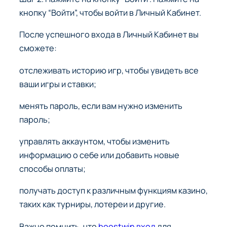
кнопку “Войти”, чтобы войти в Личный Кабинет.
После успешного входа в Личный Кабинет вы
сможете:
отслеживать историю игр, чтобы увидеть все
ваши игры и ставки;
менять пароль, если вам нужно изменить
пароль;
управлять аккаунтом, чтобы изменить
информацию о себе или добавить новые
способы оплаты;
получать доступ к различным функциям казино,
таких как турниры, лотереи и другие.
Важно помнить, что
boostwin вход
для