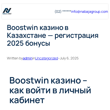
Skip
Skip
(02) ******
info@
nabajagroup
.com
to
to
content
content
Boostwin казино в
Казахстане — регистрация
2025 бонусы
Written by
admin
in
Uncategorized
–
July 6, 2025
Boostwin казино –
как войти в личный
кабинет