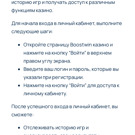
историю игр и получать доступ к различным
функциям казино.
Для начала входа в личный кабинет, выполните
следующие шаги:
Откройте страницу Boostwin казино и
нажмите на кнопку “Войти” в верхнем
правом углу экрана.
Введите ваш логин и пароль, которые вы
указали при регистрации.
Нажмите на кнопку “Войти” для доступа к
личному кабинету.
После успешного входа в личный кабинет, вы
сможете:
Отслеживать историю игр и