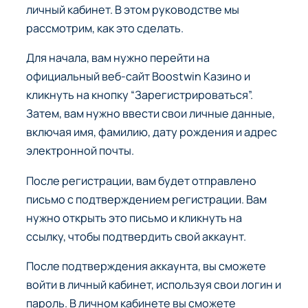
личный кабинет. В этом руководстве мы
рассмотрим, как это сделать.
Для начала, вам нужно перейти на
официальный веб-сайт Boostwin Казино и
кликнуть на кнопку “Зарегистрироваться”.
Затем, вам нужно ввести свои личные данные,
включая имя, фамилию, дату рождения и адрес
электронной почты.
После регистрации, вам будет отправлено
письмо с подтверждением регистрации. Вам
нужно открыть это письмо и кликнуть на
ссылку, чтобы подтвердить свой аккаунт.
После подтверждения аккаунта, вы сможете
войти в личный кабинет, используя свои логин и
пароль. В личном кабинете вы сможете