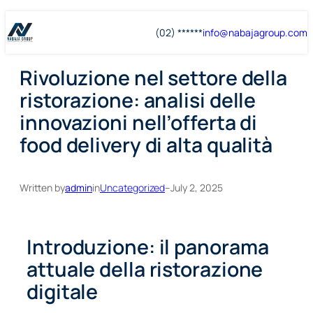
Skip
Skip
(02) ******
info@
nabajagroup
.com
to
to
content
content
Rivoluzione nel settore della
ristorazione: analisi delle
innovazioni nell’offerta di
food delivery di alta qualità
Written by
admin
in
Uncategorized
–
July 2, 2025
Introduzione: il panorama
attuale della ristorazione
digitale