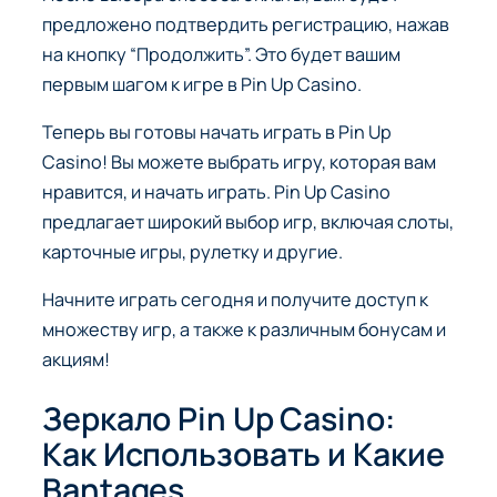
предложено подтвердить регистрацию, нажав
на кнопку “Продолжить”. Это будет вашим
первым шагом к игре в Pin Up Casino.
Теперь вы готовы начать играть в Pin Up
Casino! Вы можете выбрать игру, которая вам
нравится, и начать играть. Pin Up Casino
предлагает широкий выбор игр, включая слоты,
карточные игры, рулетку и другие.
Начните играть сегодня и получите доступ к
множеству игр, а также к различным бонусам и
акциям!
Зеркало Pin Up Casino:
Как Использовать и Какие
Вantages