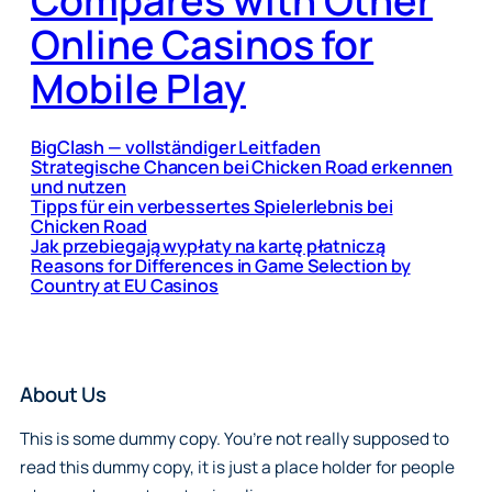
Compares with Other
Online Casinos for
Mobile Play
BigClash — vollständiger Leitfaden
Strategische Chancen bei Chicken Road erkennen
und nutzen
Tipps für ein verbessertes Spielerlebnis bei
Chicken Road
Jak przebiegają wypłaty na kartę płatniczą
Reasons for Differences in Game Selection by
Country at EU Casinos
About Us
This is some dummy copy. You’re not really supposed to
read this dummy copy, it is just a place holder for people