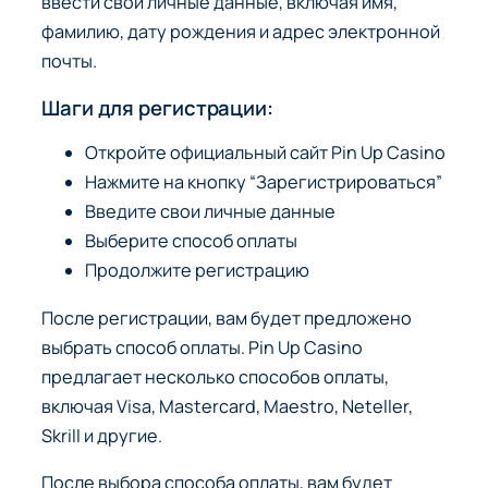
ввести свои личные данные, включая имя,
фамилию, дату рождения и адрес электронной
почты.
Шаги для регистрации:
Откройте официальный сайт Pin Up Casino
Нажмите на кнопку “Зарегистрироваться”
Введите свои личные данные
Выберите способ оплаты
Продолжите регистрацию
После регистрации, вам будет предложено
выбрать способ оплаты. Pin Up Casino
предлагает несколько способов оплаты,
включая Visa, Mastercard, Maestro, Neteller,
Skrill и другие.
После выбора способа оплаты, вам будет