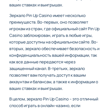
ваших ставках и выигрышах.
Зеркало Pin Up Casino имеет несколько
преимуществ. Во-первых, оно позволяет
игрокам из стран, где официальный сайт Pin Up
Casino заблокирован, играть в любые игры,
которые доступны на официальном сайте. Во-
вторых, зеркало обеспечивает безопасность и
конфиденциальность вашей информации, так
как все данные передаются через
защищенный канал. В-третьих, зеркало
позволяет вам получать доступ к вашим
аккаунтам и балансам, а также к информации о
ваших ставках и выигрышах.
В целом, зеркало Pin Up Casino – это отличный
способ играть в онлайн-казино, если