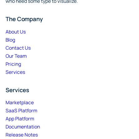
who need some type to visualize.
The Company
About Us
Blog
Contact Us
Our Team
Pricing
Services
Services
Marketplace
SaaS Platform
App Platform
Documentation
Release Notes