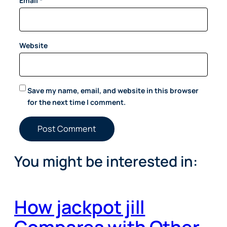
Email
*
Website
Save my name, email, and website in this browser
for the next time I comment.
You might be interested in:
How jackpot jill