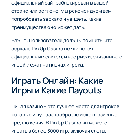
официальный сайт заблокирован в вашей
стране или регионе. Мы рекомендуем вам
попробовать зеркало и увидеть, какие
преимущества оно может дать.
Важно: Пользователи должны помнить, что
зеркало Pin Up Casino не является
официальным сайтом, и все риски, связанные с
игрой, лежат на плечах игрока.
Играть Онлайн: Какие
Игры и Какие Пayouts
Пинап казино – это лучшее место для игроков,
которые ищут разнообразие и эксклюзивные
предложения. В Pin Up Casino вы можете
играть в более 3000 игр, включая слоты,