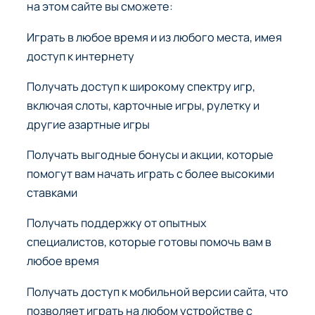
на этом сайте вы сможете:
Играть в любое время и из любого места, имея
доступ к интернету
Получать доступ к широкому спектру игр,
включая слоты, карточные игры, рулетку и
другие азартные игры
Получать выгодные бонусы и акции, которые
помогут вам начать играть с более высокими
ставками
Получать поддержку от опытных
специалистов, которые готовы помочь вам в
любое время
Получать доступ к мобильной версии сайта, что
позволяет играть на любом устройстве с