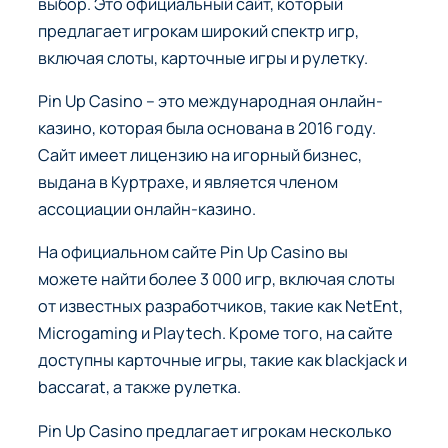
выбор. Это официальный сайт, который
предлагает игрокам широкий спектр игр,
включая слоты, карточные игры и рулетку.
Pin Up Casino – это международная онлайн-
казино, которая была основана в 2016 году.
Сайт имеет лицензию на игорный бизнес,
выдана в Куртрахе, и является членом
ассоциации онлайн-казино.
На официальном сайте Pin Up Casino вы
можете найти более 3 000 игр, включая слоты
от известных разработчиков, такие как NetEnt,
Microgaming и Playtech. Кроме того, на сайте
доступны карточные игры, такие как blackjack и
baccarat, а также рулетка.
Pin Up Casino предлагает игрокам несколько