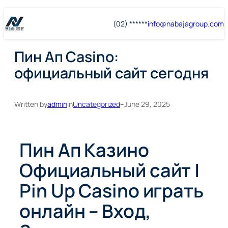
Skip
Skip
(02) ******
info@
nabajagroup
.com
to
to
content
content
Пин Ап Casino:
официальный сайт сегодня
Written by
admin
in
Uncategorized
–
June 29, 2025
Пин Ап Казино
Официальный сайт |
Pin Up Casino играть
онлайн – Вход,