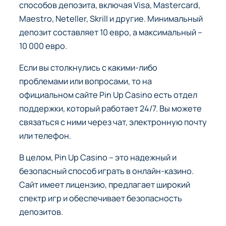
способов депозита, включая Visa, Mastercard,
Maestro, Neteller, Skrill и другие. Минимальный
депозит составляет 10 евро, а максимальный –
10 000 евро.
Если вы столкнулись с какими-либо
проблемами или вопросами, то на
официальном сайте Pin Up Casino есть отдел
поддержки, который работает 24/7. Вы можете
связаться с ними через чат, электронную почту
или телефон.
В целом, Pin Up Casino – это надежный и
безопасный способ играть в онлайн-казино.
Сайт имеет лицензию, предлагает широкий
спектр игр и обеспечивает безопасность
депозитов.