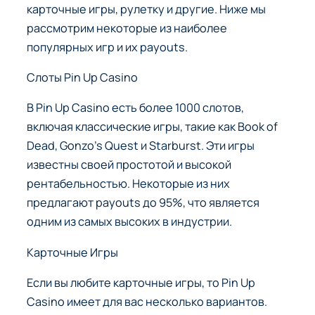
карточные игры, рулетку и другие. Ниже мы
рассмотрим некоторые из наиболее
популярных игр и их payouts.
Слоты Pin Up Casino
В Pin Up Casino есть более 1000 слотов,
включая классические игры, такие как Book of
Dead, Gonzo’s Quest и Starburst. Эти игры
известны своей простотой и высокой
рентабельностью. Некоторые из них
предлагают payouts до 95%, что является
одним из самых высоких в индустрии.
Карточные Игры
Если вы любите карточные игры, то Pin Up
Casino имеет для вас несколько вариантов.