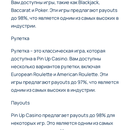
Вам доступны игры, такие как Blackjack,
Baccarat и Poker. Эти игры предлагают payouts
до 98%, что является одним из самых высоких в
индустрии.
Рулетка
Рулетка – это классическая игра, которая
доступна в Pin Up Casino. Вам доступны
несколько вариантов рулетки, включая
European Roulette и American Roulette. Эти
игры предлагают payouts до 97%, что является
одним из самых высоких в индустрии.
Пayouts
Pin Up Casino предлагает payouts до 98% для
некоторых игр. Это является одним из самых