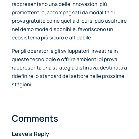
rappresentano una delle innovazioni più
promettenti e, accompagnati da modalità di
prova gratuite come quella di cui si può usufruire
nel demo mode disponibile, favoriscono un
ecosistema più sicuro e affidabile.
Per gli operatori e gli sviluppatori, investire in
queste tecnologie e offrire ambienti di prova
rappresenta una strategia distintiva, destinata a
ridefinire lo standard del settore nelle prossime
stagioni.
Comments
Leave a Reply