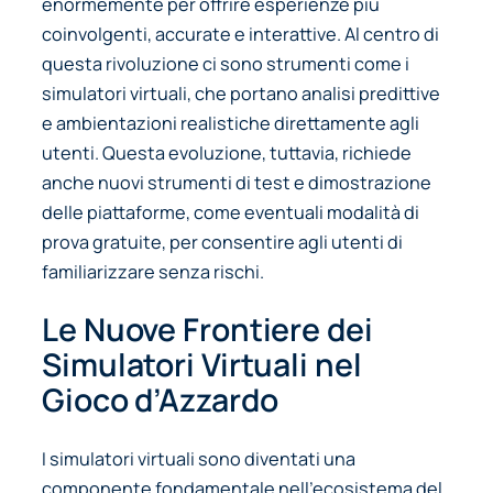
enormemente per offrire esperienze più
coinvolgenti, accurate e interattive. Al centro di
questa rivoluzione ci sono strumenti come i
simulatori virtuali, che portano analisi predittive
e ambientazioni realistiche direttamente agli
utenti. Questa evoluzione, tuttavia, richiede
anche nuovi strumenti di test e dimostrazione
delle piattaforme, come eventuali modalità di
prova gratuite, per consentire agli utenti di
familiarizzare senza rischi.
Le Nuove Frontiere dei
Simulatori Virtuali nel
Gioco d’Azzardo
I simulatori virtuali sono diventati una
componente fondamentale nell’ecosistema del