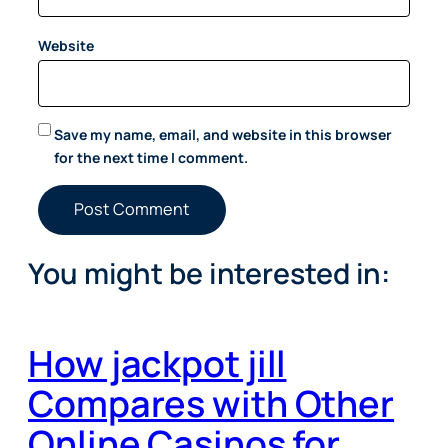
Website
Save my name, email, and website in this browser
for the next time I comment.
You might be interested in:
How jackpot jill
Compares with Other
Online Casinos for