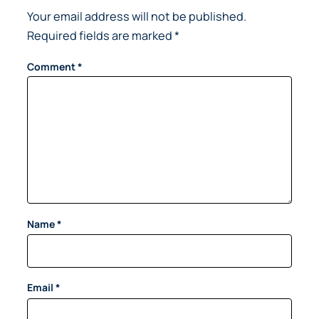
Your email address will not be published.
Required fields are marked
*
Comment
*
Name
*
Email
*