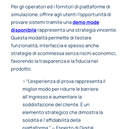
Per gli operatori ed i fornitori di piattaforme di
simulazione, offrire agli utenti l’opportunità di
provare sistemi tramite una
demo mode
disponibile
rappresenta una strategia vincente.
Questa modalità permette di testare
funzionalità, interfaccia e spesso anche
strategie di scommessa senza rischi economici,
favorendo la trasparenza e la fiducia nel
prodotto.
> “L’esperienza di prova rappresenta il
miglior modo per ridurre le barriere
all’ingresso e aumentare la
soddisfazione del cliente. È un
elemento strategico che dimostra la
solidità e l’affidabilità della
piattaforma.” — Esperto di Digital