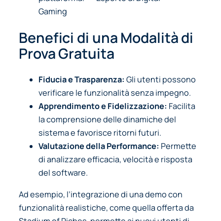
Gaming
Benefici di una Modalità di
Prova Gratuita
Fiducia e Trasparenza:
Gli utenti possono
verificare le funzionalità senza impegno.
Apprendimento e Fidelizzazione:
Facilita
la comprensione delle dinamiche del
sistema e favorisce ritorni futuri.
Valutazione della Performance:
Permette
di analizzare efficacia, velocità e risposta
del software.
Ad esempio, l’integrazione di una demo con
funzionalità realistiche, come quella offerta da
Stadium of Riches, permette ai nuovi utenti di