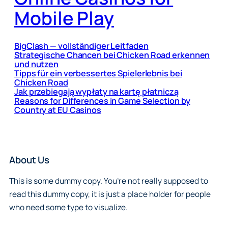
Mobile Play
BigClash — vollständiger Leitfaden
Strategische Chancen bei Chicken Road erkennen
und nutzen
Tipps für ein verbessertes Spielerlebnis bei
Chicken Road
Jak przebiegają wypłaty na kartę płatniczą
Reasons for Differences in Game Selection by
Country at EU Casinos
About Us
This is some dummy copy. You’re not really supposed to
read this dummy copy, it is just a place holder for people
who need some type to visualize.