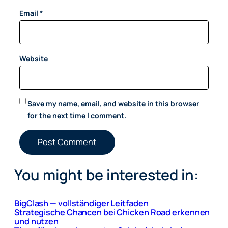
Email
*
Website
Save my name, email, and website in this browser
for the next time I comment.
You might be interested in:
BigClash — vollständiger Leitfaden
Strategische Chancen bei Chicken Road erkennen
und nutzen