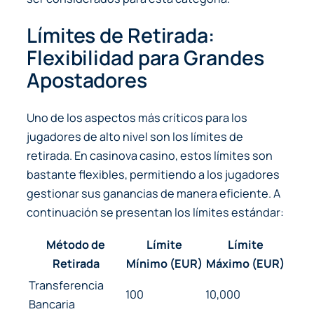
Límites de Retirada:
Flexibilidad para Grandes
Apostadores
Uno de los aspectos más críticos para los
jugadores de alto nivel son los límites de
retirada. En casinova casino, estos límites son
bastante flexibles, permitiendo a los jugadores
gestionar sus ganancias de manera eficiente. A
continuación se presentan los límites estándar:
Método de
Límite
Límite
Retirada
Mínimo (EUR)
Máximo (EUR)
Transferencia
100
10,000
Bancaria