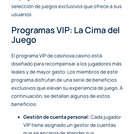
selección de juegos exclusivos que ofrece a sus
usuarios.
Programas VIP: La Cima del
Juego
El programa VIP de casinova casino está
diseñado para recompensar a los jugadores más
leales y de mayor gasto. Los miembros de este
programa disfrutan de una serie de beneficios
exclusivos que elevan su experiencia de juego. A
continuación, se detallan algunos de estos
beneficios:
Gestión de cuenta personal:
Cada jugador
VIP tiene asignado un gestor de cuentas
que se encarga de atender sus