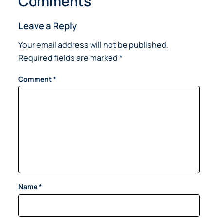
Comments
Leave a Reply
Your email address will not be published.
Required fields are marked
*
Comment
*
Name
*