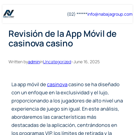
Skip
Skip
(02) ******
info@
nabajagroup
.com
to
to
content
content
Revisión de la App Móvil de
casinova casino
Written by
admin
in
Uncategorized
–
June 16, 2025
La app móvil de
casinova
casino se ha diseñado
con un enfoque en la exclusividad y el lujo,
proporcionando a los jugadores de alto nivel una
experiencia de juego sin igual. En este análisis,
abordaremos las características más
destacadas de la aplicación, centrándonos en
los programas VIP, los límites de retirada y la