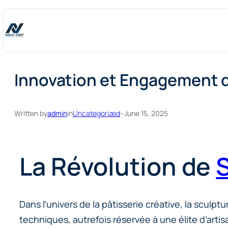
Skip
Skip
to
to
content
content
Innovation et Engagement da
Written by
admin
in
Uncategorized
–
June 15, 2025
La Révolution de
S
Dans l’univers de la pâtisserie créative, la scul
techniques, autrefois réservée à une élite d’arti