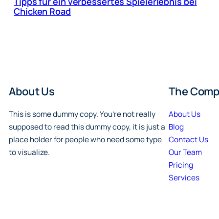
Tipps für ein verbessertes Spielerlebnis bei
Chicken Road
About Us
The Com
This is some dummy copy. You’re not really
About Us
supposed to read this dummy copy, it is just a
Blog
place holder for people who need some type
Contact Us
to visualize.
Our Team
Pricing
Services