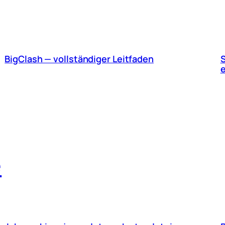
BigClash — vollständiger Leitfaden
S
e