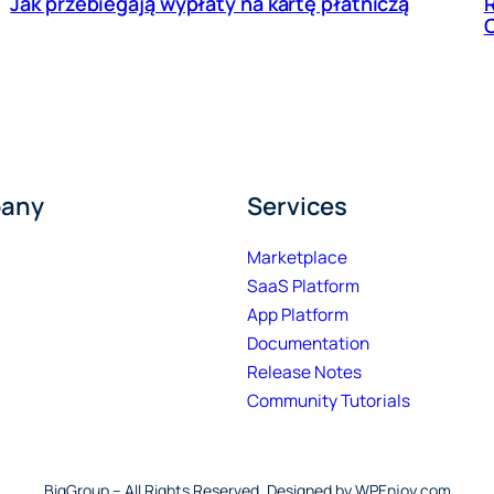
Jak przebiegają wypłaty na kartę płatniczą
R
C
pany
Services
Marketplace
SaaS Platform
App Platform
Documentation
Release Notes
Community Tutorials
BigGroup – All Rights Reserved. Designed by WPEnjoy.com