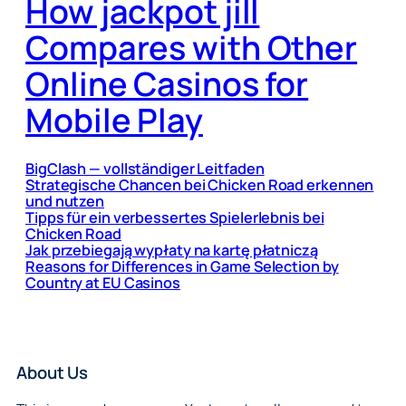
How jackpot jill
Compares with Other
Online Casinos for
Mobile Play
BigClash — vollständiger Leitfaden
Strategische Chancen bei Chicken Road erkennen
und nutzen
Tipps für ein verbessertes Spielerlebnis bei
Chicken Road
Jak przebiegają wypłaty na kartę płatniczą
Reasons for Differences in Game Selection by
Country at EU Casinos
About Us