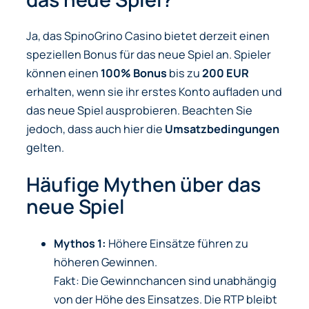
Ja, das SpinoGrino Casino bietet derzeit einen
speziellen Bonus für das neue Spiel an. Spieler
können einen
100% Bonus
bis zu
200 EUR
erhalten, wenn sie ihr erstes Konto aufladen und
das neue Spiel ausprobieren. Beachten Sie
jedoch, dass auch hier die
Umsatzbedingungen
gelten.
Häufige Mythen über das
neue Spiel
Mythos 1:
Höhere Einsätze führen zu
höheren Gewinnen.
Fakt: Die Gewinnchancen sind unabhängig
von der Höhe des Einsatzes. Die RTP bleibt