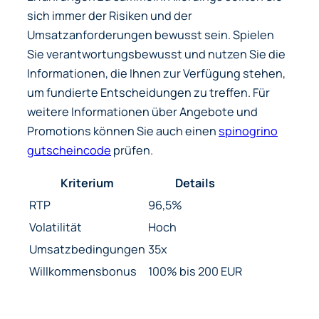
sich immer der Risiken und der
Umsatzanforderungen bewusst sein. Spielen
Sie verantwortungsbewusst und nutzen Sie die
Informationen, die Ihnen zur Verfügung stehen,
um fundierte Entscheidungen zu treffen. Für
weitere Informationen über Angebote und
Promotions können Sie auch einen
spinogrino
gutscheincode
prüfen.
Kriterium
Details
RTP
96,5%
Volatilität
Hoch
Umsatzbedingungen
35x
Willkommensbonus
100% bis 200 EUR