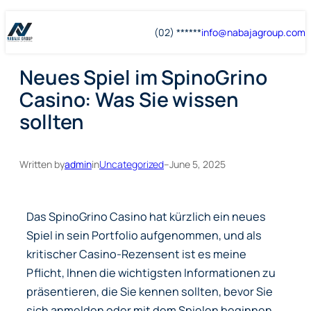
Skip
Skip
(02) ******
info@
nabajagroup
.com
to
to
content
content
Neues Spiel im SpinoGrino
Casino: Was Sie wissen
sollten
Written by
admin
in
Uncategorized
–
June 5, 2025
Das SpinoGrino Casino hat kürzlich ein neues
Spiel in sein Portfolio aufgenommen, und als
kritischer Casino-Rezensent ist es meine
Pflicht, Ihnen die wichtigsten Informationen zu
präsentieren, die Sie kennen sollten, bevor Sie
sich anmelden oder mit dem Spielen beginnen.