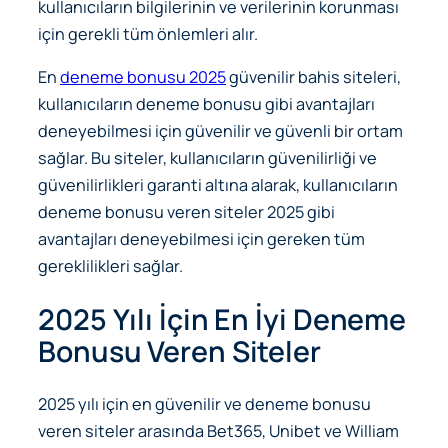
kullanıcıların bilgilerinin ve verilerinin korunması
için gerekli tüm önlemleri alır.
En
deneme bonusu 2025
güvenilir bahis siteleri,
kullanıcıların deneme bonusu gibi avantajları
deneyebilmesi için güvenilir ve güvenli bir ortam
sağlar. Bu siteler, kullanıcıların güvenilirliği ve
güvenilirlikleri garanti altına alarak, kullanıcıların
deneme bonusu veren siteler 2025 gibi
avantajları deneyebilmesi için gereken tüm
gereklilikleri sağlar.
2025 Yılı İçin En İyi Deneme
Bonusu Veren Siteler
2025 yılı için en güvenilir ve deneme bonusu
veren siteler arasında Bet365, Unibet ve William