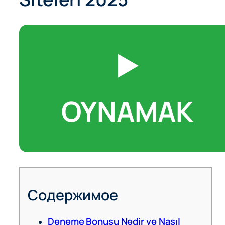
▶️
OYNAMAK
Содержимое
Deneme Bonusu Nedir ve Nasıl