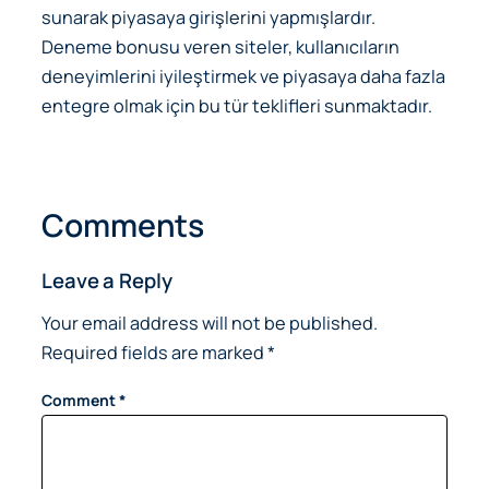
sunarak piyasaya girişlerini yapmışlardır.
Deneme bonusu veren siteler, kullanıcıların
deneyimlerini iyileştirmek ve piyasaya daha fazla
entegre olmak için bu tür teklifleri sunmaktadır.
Comments
Leave a Reply
Your email address will not be published.
Required fields are marked
*
Comment
*