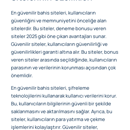
En güvenilir bahis siteleri, kullanıcıların
güvenliğini ve memnuniyetini önceliğe alan
sitelerdir. Bu siteler, deneme bonusu veren
siteler 2025 gibi öne çıkan avantajları sunar.
Güvenilir siteler, kullanıcıların güvenilirliği ve
güvenilirlikleri garanti altına alır. Bu siteler, bonus
veren siteler arasında seçildiğinde, kullanıcıların
parasının ve verilerinin korunması açısından çok
önemlidir.
En güvenilir bahis siteleri, şifreleme
teknolojilerini kullanarak kullanıcı verilerini korur.
Bu, kullanıcıların bilgilerinin güvenli bir şekilde
saklanmasını ve aktarılmasını sağlar. Ayrıca, bu
siteler, kullanıcıların para yatırma ve çekme
işlemlerini kolaylaştırır. Güvenilir siteler,