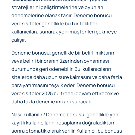
stratejilerini geliştirmelerine ve oyunları
denemelerine olanak tanır. Deneme bonusu
veren siteler genellikle bu tür teklifleri
kullanıcılara sunarak yeni müşterileri çekmeye
çalışır.
Deneme bonusu, genellikle bir belirli miktarın
veya belirli bir oranın üzerinden oynanması
durumunda geri ödenebilir. Bu, kullanıcıların
sitelerde daha uzun süre kalmasını ve daha fazla
para yatırmasını teşvik eder. Deneme bonusu
veren siteler 2025 bu trendi devam ettirecek ve
daha fazla deneme imkanı sunacak.
Nasıl kullanılır? Deneme bonusu, genellikle yeni
kayıtlı kullanıcıların hesaplarını doğruladıktan
sonra otomatik olarak verilir. Kullanıcı, bu bonusu